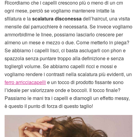
Ricordiamo che i capelli crescono più o meno di un cm
ogni mese, perciò se vogliamo mantenere intatte la
sfilatura e la
scalatura disconessa
dell’haircut, una visita
mensile dal parrucchiere è necessaria. Se invece vogliamo
ammorbidirne le linee, possiamo lasciarlo crescere per
almeno un mese e mezzo o due. Come metterlo in piega?
Se abbiamo i capelli lisci, ci basta asciugarli con phon e
spazzola senza puntare troppo alla definizione e senza
togliergli volume. Se abbiamo capelli ricci e mossi e
vogliamo rendere i contrasti nella scalatura più evidenti, un
ferro arricciacapelli
e un tocco di prodotto fissante sono
l’ideale per valorizzare onde e boccoli. Il tocco finale?
Passiamo le mani tra i capelli e diamogli un effetto messy,
è questo il punto di forza di questo taglio!