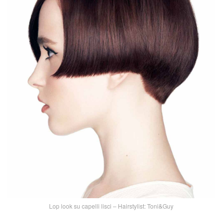
Lop look su capelli lisci – Hairstylist: Toni&Guy