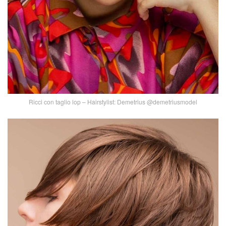
Ricci con taglio lop – Hairstylist: Demetrius @demetriusmodel