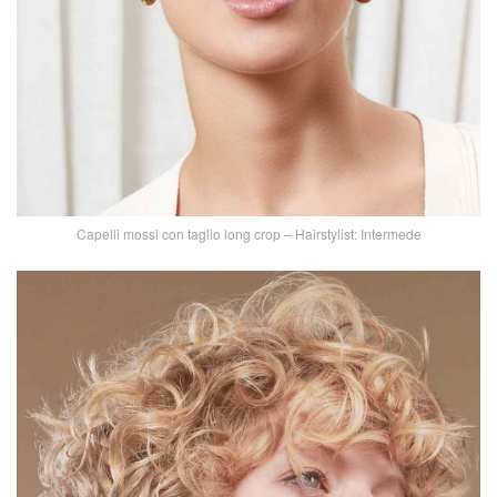
Capelli mossi con taglio long crop – Hairstylist: Intermede