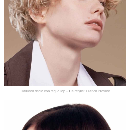
Hairlook riccio con taglio lop – Hairstylist: Franck Provost