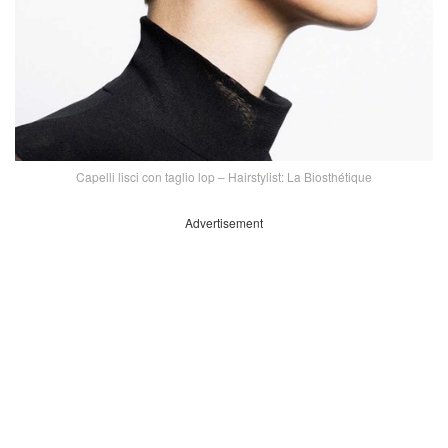
Capelli lisci con taglio lop – Hairstylist: La Biosthétique
Advertisement