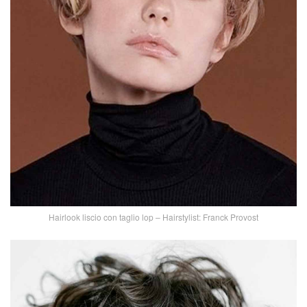
Hairlook liscio con taglio lop – Hairstylist: Franck Provost