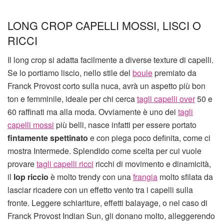
LONG CROP CAPELLI MOSSI, LISCI O
RICCI
Il long crop si adatta facilmente a diverse texture di capelli.
Se lo portiamo liscio, nello stile del
boule
premiato da
Franck Provost corto sulla nuca, avrà un aspetto più bon
ton e femminile, ideale per chi cerca
tagli capelli over
50 e
60 raffinati ma alla moda. Ovviamente è uno dei
tagli
capelli mossi
più belli, nasce infatti per essere portato
fintamente spettinato
e con piega poco definita, come ci
mostra Intermede. Splendido come scelta per cui vuole
provare
tagli capelli ricci
ricchi di movimento e dinamicità,
il
lop riccio
è molto trendy con una
frangia
molto sfilata da
lasciar ricadere con un effetto vento tra i capelli sulla
fronte. Leggere schiariture, effetti balayage, o nel caso di
Franck Provost Indian Sun, gli donano molto, alleggerendo