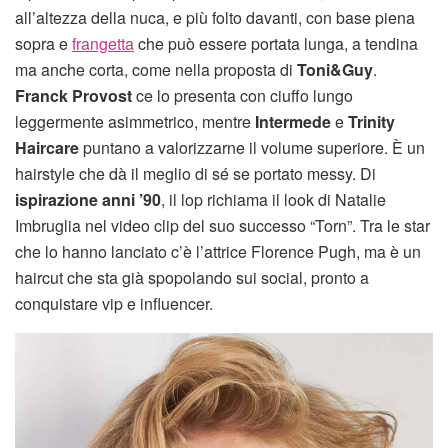
all’altezza della nuca, e più folto davanti, con base piena
sopra e
frangetta
che può essere portata lunga, a tendina
ma anche corta, come nella proposta di
Toni&Guy
.
Franck Provost
ce lo presenta con ciuffo lungo
leggermente asimmetrico, mentre
Intermede
e
Trinity
Haircare
puntano a valorizzarne il volume superiore. È un
hairstyle che dà il meglio di sé se portato messy. Di
ispirazione anni ’90
, il lop richiama il look di Natalie
Imbruglia nel video clip del suo successo “Torn”. Tra le star
che lo hanno lanciato c’è l’attrice Florence Pugh, ma è un
haircut che sta già spopolando sui social, pronto a
conquistare vip e influencer.