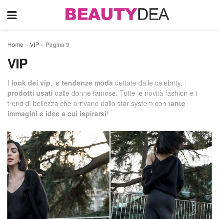
Home
»
VIP
»
Pagina 9
VIP
I
look dei vip
, le
tendenze moda
dettate dalle celebrity, i
prodotti usati
dalle donne famose. Tutte le novità fashion e i
trend di bellezza che arrivano dallo star system con
tante
immagini e idee a cui ispirarsi
!