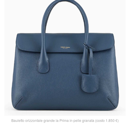
Bauletto orizzontale grande la Prima in pelle granata (costo 1.850 €)