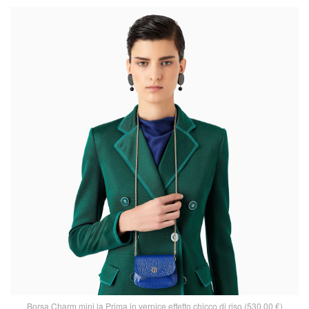
Borsa Charm mini la Prima in vernice effetto chicco di riso (530,00 €)