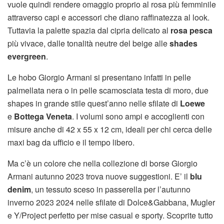
vuole quindi rendere omaggio proprio al rosa più femminile
attraverso capi e accessori che diano raffinatezza al look.
Tuttavia la palette spazia dal cipria delicato al
rosa pesca
più vivace, dalle tonalità neutre del beige alle
shades
evergreen
.
Le hobo Giorgio Armani si presentano infatti in pelle
palmellata nera o in pelle scamosciata testa di moro, due
shapes in grande stile quest’anno nelle sfilate di
Loewe
e
Bottega Veneta
. I volumi sono ampi e accoglienti con
misure anche di 42 x 55 x 12 cm, ideali per chi cerca delle
maxi bag da ufficio e il tempo libero.
Ma c’è un colore che nella collezione di borse Giorgio
Armani autunno 2023 trova nuove suggestioni. E’ il
blu
denim
, un tessuto sceso in passerella per l’autunno
inverno 2023 2024 nelle sfilate di Dolce&Gabbana, Mugler
e Y/Project perfetto per mise casual e sporty. Scoprite tutto