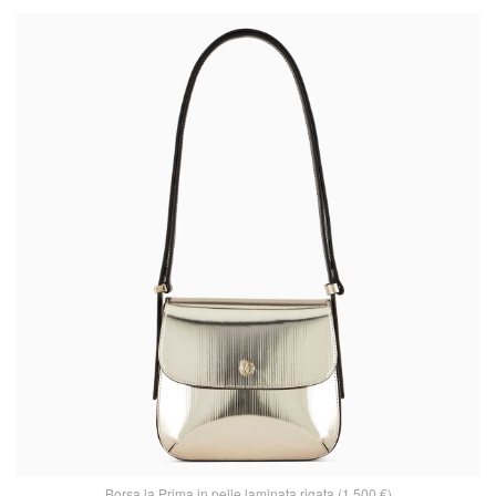
Borsa la Prima in pelle laminata rigata (1.500 €)