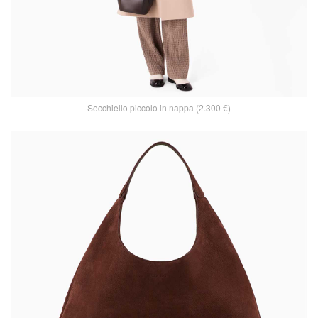
Secchiello piccolo in nappa (2.300 €)