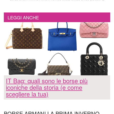
LEGGI ANCHE
IT Bag: quali sono le borse più
iconiche della storia (e come
scegliere la tua)
BORSE ARMANI LA PRIMA INVERNO