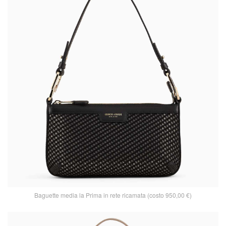
Baguette media la Prima in rete ricamata (costo 950,00 €)