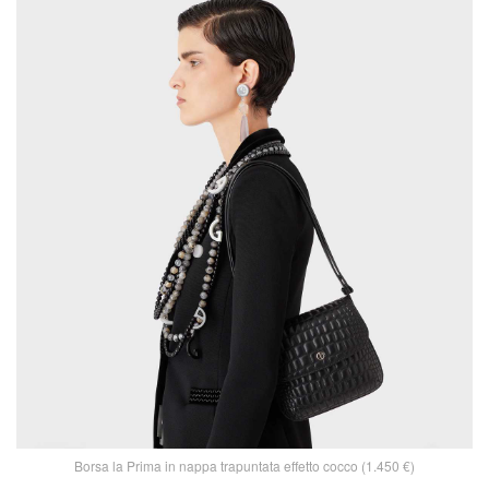
Borsa la Prima in nappa trapuntata effetto cocco (1.450 €)