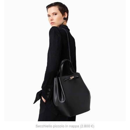
Secchiello piccolo in nappa (2.800 €)