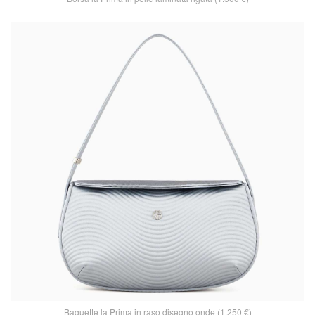
Baguette la Prima in raso disegno onde (1.250 €)