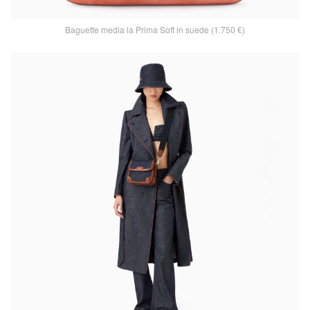
Baguette media la Prima Soft in suede (1.750 €)