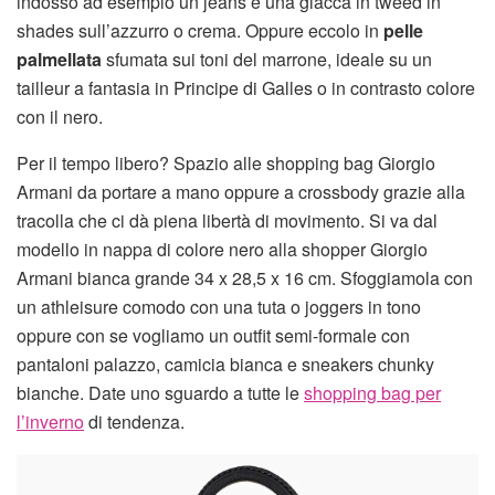
indosso ad esempio un jeans e una giacca in tweed in
shades sull’azzurro o crema. Oppure eccolo in
pelle
palmellata
sfumata sui toni del marrone, ideale su un
tailleur a fantasia in Principe di Galles o in contrasto colore
con il nero.
Per il tempo libero? Spazio alle shopping bag Giorgio
Armani da portare a mano oppure a crossbody grazie alla
tracolla che ci dà piena libertà di movimento. Si va dal
modello in nappa di colore nero alla shopper Giorgio
Armani bianca grande 34 x 28,5 x 16 cm. Sfoggiamola con
un athleisure comodo con una tuta o joggers in tono
oppure con se vogliamo un outfit semi-formale con
pantaloni palazzo, camicia bianca e sneakers chunky
bianche. Date uno sguardo a tutte le
shopping bag per
l’inverno
di tendenza.