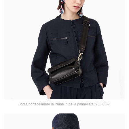
Borsa portacellulare la Prima in pelle palmellata (950,00 €)