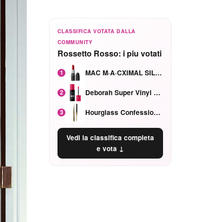
CLASSIFICA VOTATA DALLA
COMMUNITY
Rossetto Rosso: i piu votati
MAC M·A·CXIMAL SILKY MATTE Red Rock mat
1
Deborah Super Vinyl Shake Rosa Ciliegia
2
Hourglass Confession Ricaricabile Ultra Preciso Ad Alta Intensità Secretly Classic Red
3
Vedi la classifica completa
e vota ↓