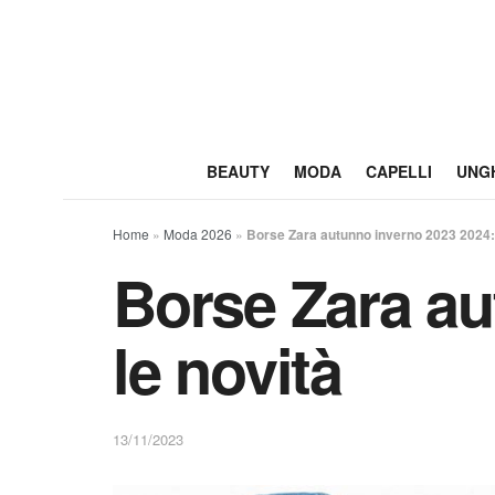
BEAUTY
MODA
CAPELLI
UNG
Home
»
Moda 2026
»
Borse Zara autunno inverno 2023 2024: t
Borse Zara au
le novità
13/11/2023