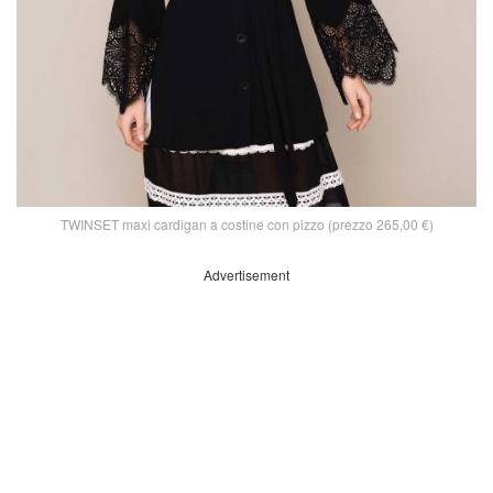
TWINSET maxi cardigan a costine con pizzo (prezzo 265,00 €)
Advertisement