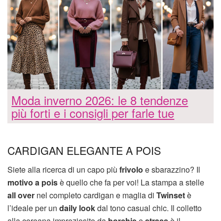
Moda inverno 2026: le 8 tendenze
più forti e i consigli per farle tue
CARDIGAN ELEGANTE A POIS
Siete alla ricerca di un capo più
frivolo
e sbarazzino? Il
motivo a pois
è quello che fa per voi! La stampa a stelle
all over
nel completo cardigan e maglia di
Twinset
è
l’ideale per un
daily look
dal tono casual chic. Il colletto
alla coreana impreziosito da
borchie
e
strass
è il