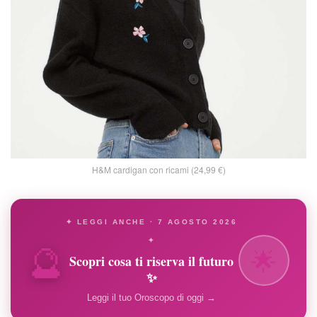
H&M cardigan con ricami (24,99 €)
✦ LEGGI ANCHE · 7 AGOSTO 2026
🔮
✦
🌟
Scopri cosa ti riserva il futuro
✨
Leggi il tuo Oroscopo di oggi →