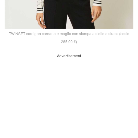
TWINSET cardigan coreana e maglia con stampa a stelle e strass (costo
285,00 €)
Advertisement