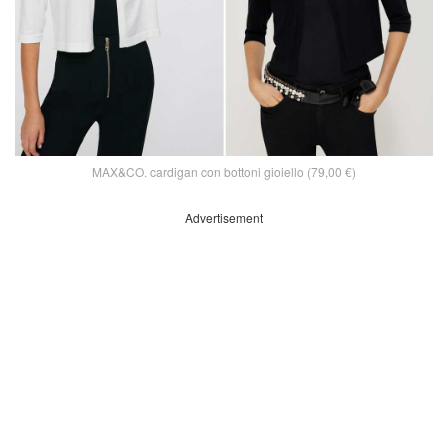
MAX&CO. cardigan con bottoni gioiello (79,00 €)
Advertisement