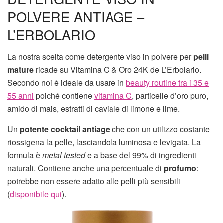
POLVERE ANTIAGE –
L’ERBOLARIO
La nostra scelta come detergente viso in polvere per
pelli
mature
ricade su Vitamina C & Oro 24K de L’Erbolario.
Secondo noi è ideale da usare in
beauty routine tra i 35 e
55 anni
poiché contiene
vitamina C
, particelle d’oro puro,
amido di mais, estratti di caviale di limone e lime.
Un
potente cocktail antiage
che con un utilizzo costante
riossigena la pelle, lasciandola luminosa e levigata. La
formula è
metal tested
e a base del 99% di ingredienti
naturali. Contiene anche una percentuale di
profumo
:
potrebbe non essere adatto alle pelli più sensibili
(
disponibile qui
).