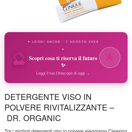
✦ LEGGI ANCHE · 7 AGOSTO 2026
🔮
✦
🌟
Scopri cosa ti riserva il futuro
✨
Leggi il tuo Oroscopo di oggi →
DETERGENTE VISO IN
POLVERE RIVITALIZZANTE –
DR. ORGANIC
Tra i migliori detergenti viso in polvere eleggiamo Cleasing