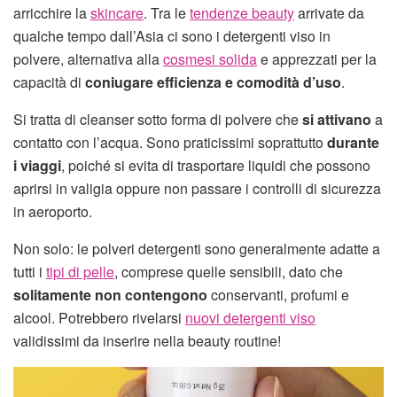
arricchire la
skincare
. Tra le
tendenze beauty
arrivate da
qualche tempo dall’Asia ci sono i detergenti viso in
polvere, alternativa alla
cosmesi solida
e apprezzati per la
capacità di
coniugare efficienza e comodità d’uso
.
Si tratta di cleanser sotto forma di polvere che
si attivano
a
contatto con l’acqua. Sono praticissimi soprattutto
durante
i viaggi
, poiché si evita di trasportare liquidi che possono
aprirsi in valigia oppure non passare i controlli di sicurezza
in aeroporto.
Non solo: le polveri detergenti sono generalmente adatte a
tutti i
tipi di pelle
, comprese quelle sensibili, dato che
solitamente non contengono
conservanti, profumi e
alcool. Potrebbero rivelarsi
nuovi detergenti viso
validissimi da inserire nella beauty routine!