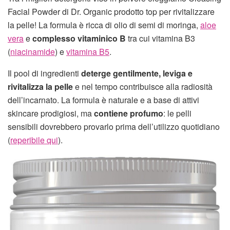
Facial Powder di Dr. Organic prodotto top per rivitalizzare
la pelle! La formula è ricca di olio di semi di moringa,
aloe
vera
e
complesso vitaminico B
tra cui vitamina B3
(
niacinamide
) e
vitamina B5
.
Il pool di ingredienti
deterge gentilmente, leviga e
rivitalizza la pelle
e nel tempo contribuisce alla radiosità
dell’incarnato. La formula è naturale e a base di attivi
skincare prodigiosi, ma
contiene profumo
: le pelli
sensibili dovrebbero provarlo prima dell’utilizzo quotidiano
(
reperibile qui
).