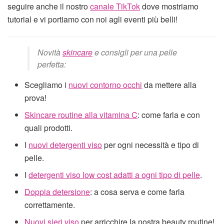
seguire anche il nostro
canale TikTok
dove mostriamo
tutorial e vi portiamo con noi agli eventi più belli!
Novità
skincare
e consigli per una pelle
perfetta:
Scegliamo i
nuovi contorno occhi
da mettere alla
prova!
Skincare routine alla vitamina C
: come farla e con
quali prodotti.
I
nuovi detergenti viso
per ogni necessità e tipo di
pelle.
I
detergenti viso low cost adatti a ogni tipo di pelle
.
Doppia detersione
: a cosa serva e come farla
correttamente.
Nuovi sieri viso
per arricchire la nostra beauty routine!