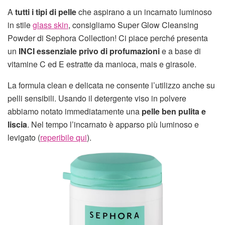
A
tutti i tipi di pelle
che aspirano a un incarnato luminoso
in stile
glass skin
, consigliamo Super Glow Cleansing
Powder di Sephora Collection! Ci piace perché presenta
un
INCI essenziale privo di profumazioni
e a base di
vitamine C ed E estratte da manioca, mais e girasole.
La formula clean e delicata ne consente l’utilizzo anche su
pelli sensibili. Usando il detergente viso in polvere
abbiamo notato immediatamente una
pelle ben pulita e
liscia
. Nel tempo l’incarnato è apparso più luminoso e
levigato (
reperibile qui
).