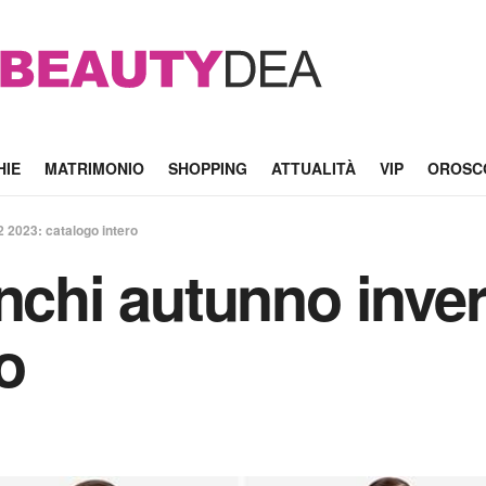
HIE
MATRIMONIO
SHOPPING
ATTUALITÀ
VIP
OROSC
2 2023: catalogo intero
anchi autunno inve
o