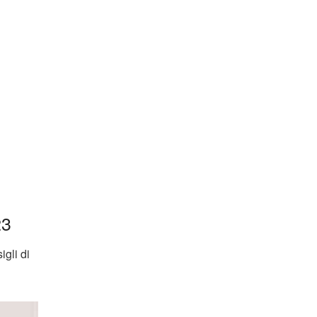
23
igli di