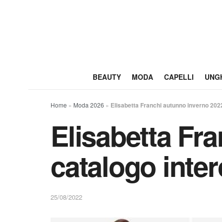
BEAUTY
MODA
CAPELLI
UNG
Home
»
Moda 2026
»
Elisabetta Franchi autunno inverno 202
Elisabetta Fr
catalogo inter
25/08/2022