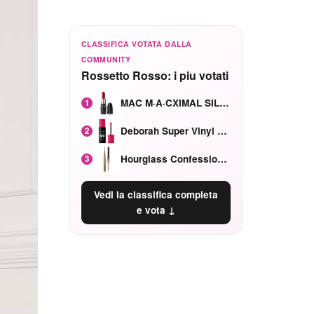
CLASSIFICA VOTATA DALLA
COMMUNITY
Rossetto Rosso: i piu votati
MAC M·A·CXIMAL SILKY MATTE Red Rock mat
1
Deborah Super Vinyl Shake Rosa Ciliegia
2
Hourglass Confession Ricaricabile Ultra Preciso Ad Alta Intensità Secretly Classic Red
3
Vedi la classifica completa
e vota ↓