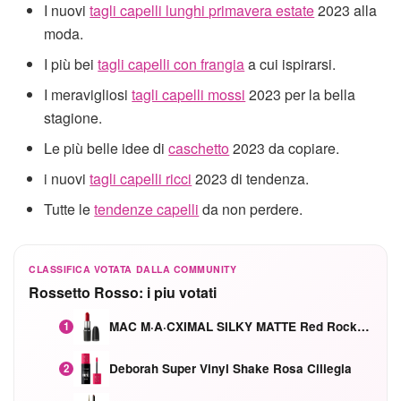
I nuovi
tagli capelli lunghi primavera estate
2023 alla
moda.
I più bei
tagli capelli con frangia
a cui ispirarsi.
I meravigliosi
tagli capelli mossi
2023 per la bella
stagione.
Le più belle idee di
caschetto
2023 da copiare.
i nuovi
tagli capelli ricci
2023 di tendenza.
Tutte le
tendenze capelli
da non perdere.
CLASSIFICA VOTATA DALLA COMMUNITY
Rossetto Rosso: i piu votati
MAC M·A·CXIMAL SILKY MATTE Red Rock mat
1
Deborah Super Vinyl Shake Rosa Ciliegia
2