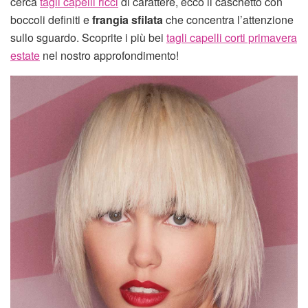
cerca
tagli capelli ricci
di carattere, ecco il caschetto con
boccoli definiti e
frangia sfilata
che concentra l’attenzione
sullo sguardo. Scoprite i più bei
tagli capelli corti primavera
estate
nel nostro approfondimento!