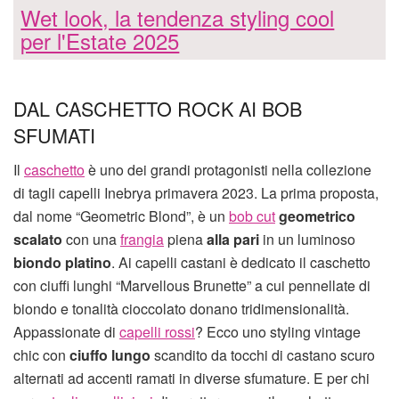
Wet look, la tendenza styling cool
per l'Estate 2025
DAL CASCHETTO ROCK AI BOB
SFUMATI
Il
caschetto
è uno dei grandi protagonisti nella collezione
di tagli capelli Inebrya primavera 2023. La prima proposta,
dal nome “Geometric Blond”, è un
bob cut
geometrico
scalato
con una
frangia
piena
alla pari
in un luminoso
biondo platino
. Ai capelli castani è dedicato il caschetto
con ciuffi lunghi “Marvellous Brunette” a cui pennellate di
biondo e tonalità cioccolato donano tridimensionalità.
Appassionate di
capelli rossi
? Ecco uno styling vintage
chic con
ciuffo lungo
scandito da tocchi di castano scuro
alternati ad accenti ramati in diverse sfumature. E per chi