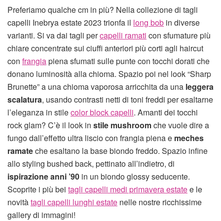
Preferiamo qualche cm in più? Nella collezione di tagli
capelli Inebrya estate 2023 trionfa il
long bob
in diverse
varianti. Si va dai tagli per
capelli ramati
con sfumature più
chiare concentrate sui ciuffi anteriori più corti agli haircut
con
frangia
piena sfumati sulle punte con tocchi dorati che
donano luminosità alla chioma. Spazio poi nel look “Sharp
Brunette” a una chioma vaporosa arricchita da una
leggera
scalatura
, usando contrasti netti di toni freddi per esaltarne
l’eleganza in stile
color block capelli
. Amanti dei tocchi
rock glam? C’è il look in
stile mushroom
che vuole dire a
fungo dall’effetto ultra liscio con frangia piena e
meches
ramate
che esaltano la base biondo freddo. Spazio infine
allo styling bushed back, pettinato all’indietro, di
ispirazione anni ’90
in un biondo glossy seducente.
Scoprite i più bei
tagli capelli medi primavera estate
e le
novità
tagli capelli lunghi estate
nelle nostre ricchissime
gallery di immagini!