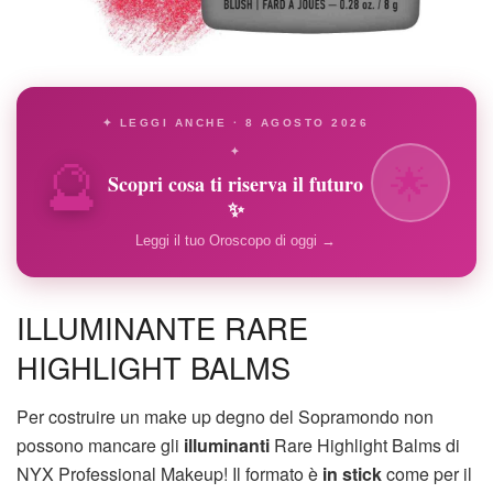
✦ LEGGI ANCHE · 8 AGOSTO 2026
🔮
✦
🌟
Scopri cosa ti riserva il futuro
✨
Leggi il tuo Oroscopo di oggi →
ILLUMINANTE RARE
HIGHLIGHT BALMS
Per costruire un make up degno del Sopramondo non
possono mancare gli
illuminanti
Rare Highlight Balms di
NYX Professional Makeup! Il formato è
in stick
come per il