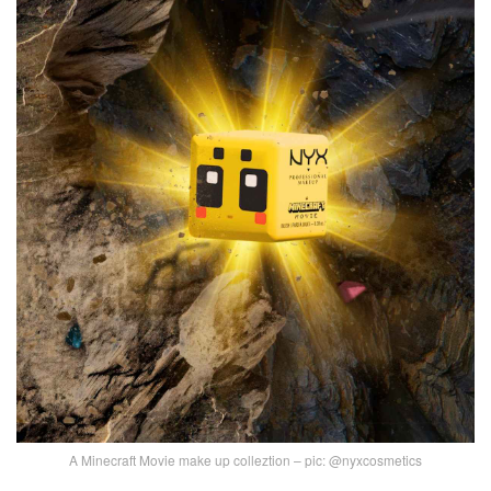
A Minecraft Movie make up colleztion – pic: @nyxcosmetics