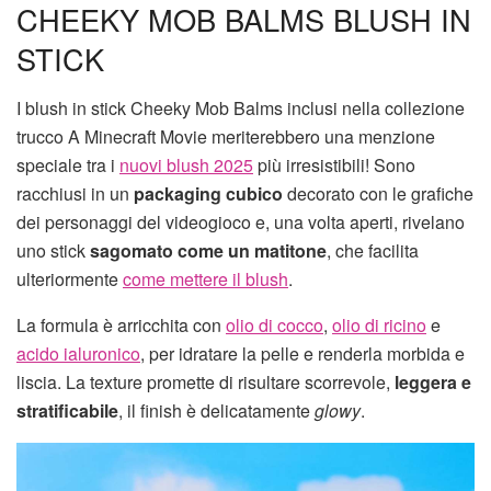
CHEEKY MOB BALMS BLUSH IN
STICK
I blush in stick Cheeky Mob Balms inclusi nella collezione
trucco A Minecraft Movie meriterebbero una menzione
speciale tra i
nuovi blush 2025
più irresistibili! Sono
racchiusi in un
packaging cubico
decorato con le grafiche
dei personaggi del videogioco e, una volta aperti, rivelano
uno stick
sagomato come un matitone
, che facilita
ulteriormente
come mettere il blush
.
La formula è arricchita con
olio di cocco
,
olio di ricino
e
acido ialuronico
, per idratare la pelle e renderla morbida e
liscia. La texture promette di risultare scorrevole,
leggera e
stratificabile
, il finish è delicatamente
glowy
.