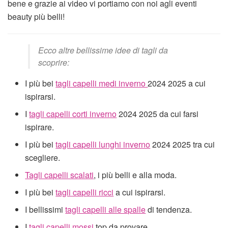
bene e grazie ai video vi portiamo con noi agli eventi
beauty più belli!
Ecco altre bellissime idee di tagli da
scoprire:
I più bei
tagli capelli medi inverno
2024 2025 a cui
ispirarsi.
I
tagli capelli corti inverno
2024 2025 da cui farsi
ispirare.
I più bei
tagli capelli lunghi inverno
2024 2025 tra cui
scegliere.
Tagli capelli scalati
, i più belli e alla moda.
I più bei
tagli capelli ricci
a cui ispirarsi.
I bellissimi
tagli capelli alle spalle
di tendenza.
I
tagli capelli mossi
top da provare.