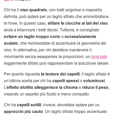
Chi ha il
viso quadrato
, con tratti angolosi e mascella
definita, può optare per un taglio sfilato che ammorbidisce
le linee. In questo caso,
sfilare le ciocche ai lati del viso
aiuta a bilanciare i tratti decisi. Tuttavia, è consigliato
evitare un taglio troppo corto
o
eccessivamente
scalato
, che rischierebbe di accentuare la geometria del
viso. In alternativa, per chi desidera mantenere il
movimento senza esasperare le proporzioni, un
long bob
leggermente sfilato può rappresentare la soluzione ideale.
Per quanto riguarda
la texture dei capelli
, il taglio sfilato è
un’ottima scelta per chi ha
capelli spessi
o
voluminosi
.
L’
effetto sfoltito alleggerisce la chioma
e
riduce il peso
,
creando un aspetto più fluido e meno compatto.
Chi ha
capelli sottili
, invece, dovrebbe optare per un
approccio più cauto
. Un taglio sfilato troppo accentuato