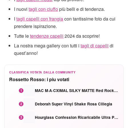
I nuovi
tagli con ciuffo
più belli e di tendenza.
I
tagli capelli con frangia
con tantissime foto da cui
prendere ispirazione.
Tutte le
tendenze capelli
2024 da scoprire!
La nostra mega gallery con tutti i
tagli di capelli
di
quest’anno!
CLASSIFICA VOTATA DALLA COMMUNITY
Rossetto Rosso: i piu votati
MAC M·A·CXIMAL SILKY MATTE Red Rock mat
1
Deborah Super Vinyl Shake Rosa Ciliegia
2
Hourglass Confession Ricaricabile Ultra Preciso Ad Alta Intensità Secretly Classic Red
3