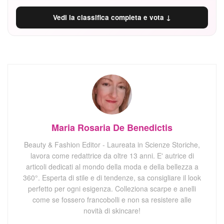
Vedi la classifica completa e vota ↓
Maria Rosaria De Benedictis
Beauty & Fashion Editor - Laureata in Scienze Storiche,
lavora come redattrice da oltre 13 anni. E' autrice di
articoli dedicati al mondo della moda e della bellezza a
360°. Esperta di stile e di tendenze, sa consigliare il look
perfetto per ogni esigenza. Colleziona scarpe e anelli
come se fossero francobolli e non sa resistere alle
novità di skincare!