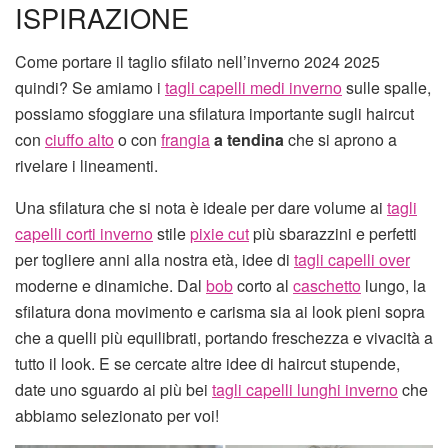
ISPIRAZIONE
Come portare il taglio sfilato nell’inverno 2024 2025
quindi? Se amiamo i
tagli capelli medi inverno
sulle spalle,
possiamo sfoggiare una sfilatura importante sugli haircut
con
ciuffo alto
o con
frangia
a tendina
che si aprono a
rivelare i lineamenti.
Una sfilatura che si nota è ideale per dare volume ai
tagli
capelli corti inverno
stile
pixie cut
più sbarazzini e perfetti
per togliere anni alla nostra età, idee di
tagli capelli over
moderne e dinamiche. Dal
bob
corto al
caschetto
lungo, la
sfilatura dona movimento e carisma sia ai look pieni sopra
che a quelli più equilibrati, portando freschezza e vivacità a
tutto il look. E se cercate altre idee di haircut stupende,
date uno sguardo ai più bei
tagli capelli lunghi inverno
che
abbiamo selezionato per voi!