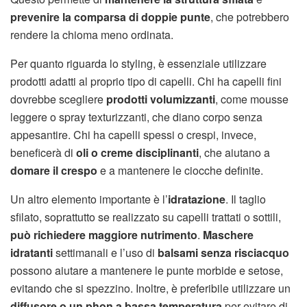
prevenire la comparsa di doppie punte
, che potrebbero
rendere la chioma meno ordinata.
Per quanto riguarda lo styling, è essenziale utilizzare
prodotti adatti al proprio tipo di capelli. Chi ha capelli fini
dovrebbe scegliere
prodotti volumizzanti
, come mousse
leggere o spray texturizzanti, che diano corpo senza
appesantire. Chi ha capelli spessi o crespi, invece,
beneficerà di
oli o creme disciplinanti
, che aiutano a
domare il crespo
e a mantenere le ciocche definite.
Un altro elemento importante è l’
idratazione
. Il taglio
sfilato, soprattutto se realizzato su capelli trattati o sottili,
può richiedere maggiore nutrimento
.
Maschere
idratanti
settimanali e l’uso di
balsami senza risciacquo
possono aiutare a mantenere le punte morbide e setose,
evitando che si spezzino. Inoltre, è preferibile utilizzare un
diffusore o un phon a bassa temperatura
per evitare di