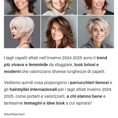
I tagli capelli sfilati nell’inverno 2024 2025 sono il
trend
più vivace e femminile
da sfoggiare,
look briosi e
moderni
che valorizzano diverse lunghezze di capelli.
Vediamo quindi cosa propongono i
parrucchieri famosi
e
gli
hairstylist internazionali
per i tagli sfilati inverno 2024
2025, come portarli e valorizzarli,
a chi stanno bene
e
tantissime
immagini e idee look
a cui ispirarsi!
Advertisement