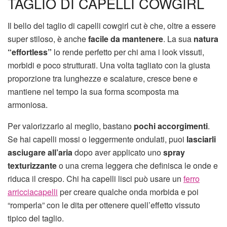
TAGLIO DI CAPELLI COWGIRL
Il bello del taglio di capelli cowgirl cut è che, oltre a essere
super stiloso, è anche
facile da mantenere
. La sua
natura
“effortless”
lo rende perfetto per chi ama i look vissuti,
morbidi e poco strutturati. Una volta tagliato con la giusta
proporzione tra lunghezze e scalature, cresce bene e
mantiene nel tempo la sua forma scomposta ma
armoniosa.
Per valorizzarlo al meglio, bastano
pochi accorgimenti
.
Se hai capelli mossi o leggermente ondulati, puoi
lasciarli
asciugare all’aria
dopo aver applicato uno
spray
texturizzante
o una crema leggera che definisca le onde e
riduca il crespo. Chi ha capelli lisci può usare un
ferro
arricciacapelli
per creare qualche onda morbida e poi
“romperla” con le dita per ottenere quell’effetto vissuto
tipico del taglio.