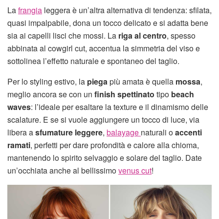
La
frangia
leggera è un’altra alternativa di tendenza: sfilata,
quasi impalpabile, dona un tocco delicato e si adatta bene
sia ai capelli lisci che mossi. La
riga al centro
, spesso
abbinata al cowgirl cut, accentua la simmetria del viso e
sottolinea l’effetto naturale e spontaneo del taglio.
Per lo styling estivo, la
piega
più amata è quella
mossa
,
meglio ancora se con un
finish spettinato
tipo
beach
waves
: l’ideale per esaltare la texture e il dinamismo delle
scalature. E se si vuole aggiungere un tocco di luce, via
libera a
sfumature leggere
,
balayage
naturali o
accenti
ramati
, perfetti per dare profondità e calore alla chioma,
mantenendo lo spirito selvaggio e solare del taglio. Date
un’occhiata anche al bellissimo
venus cut
!