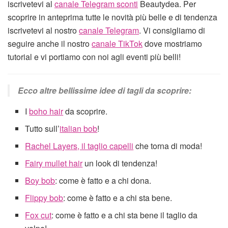
iscrivetevi al
canale Telegram sconti
Beautydea. Per
scoprire in anteprima tutte le novità più belle e di tendenza
iscrivetevi al nostro
canale Telegram
. Vi consigliamo di
seguire anche il nostro
canale TikTok
dove mostriamo
tutorial e vi portiamo con noi agli eventi più belli!
Ecco altre bellissime idee di tagli da scoprire:
I
boho hair
da scoprire.
Tutto sull’
italian bob
!
Rachel Layers, il taglio capelli
che torna di moda!
Fairy mullet hair
un look di tendenza!
Boy bob
: come è fatto e a chi dona.
Flippy bob
: come è fatto e a chi sta bene.
Fox cut
: come è fatto e a chi sta bene il taglio da