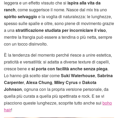
leggera e un effetto vissuto che si
ispira alla vita da
ranch
, come suggerisce il nome. Nasce dal mix tra uno
spirito selvaggio
e la voglia di naturalezza: le lunghezze,
spesso sulle spalle e oltre, sono piene di movimento grazie
a una
stratificazione studiata per incorniciare il viso
,
mentre la frangia può essere a tendina o più netta, sempre
con un tocco disinvolto.
È la tendenza del momento perché riesce a unire estetica,
praticità e versatilità: si adatta a diverse texture di capelli,
cresce bene e
si porta con facilità anche senza piega
.
Lo hanno già scelto star come
Suki Waterhouse
,
Sabrina
Carpenter
,
Alexa Chung
,
Miley Cyrus
e
Dakota
Johnson
, ognuna con la propria versione personale, da
quella più curata a quella più spettinata e rock. E se vi
piacciono queste lunghezze, scoprite tutto anche sui
boho
hair
!