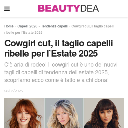
Home
»
Capelli 2026
»
Tendenze capelli
»
Cowgirl cut, il taglio capelli
ribelle per l’Estate 2025
Cowgirl cut, il taglio capelli
ribelle per l’Estate 2025
C'è aria di rodeo! Il cowgirl cut è uno dei nuovi
tagli di capelli di tendenza dell'estate 2025,
scopriamo ecco come è fatto e a chi dona!
28/05/2025