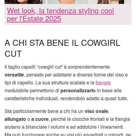
Wet look, la tendenza styling cool
per l'Estate 2025
A CHI STA BENE IL COWGIRL
CUT
Il taglio capelli “cowgirl cut” è sorprendentemente
versatile
, pensato per adattarsi a diverse forme del viso e
tipi di capello. La sua struttura scalata e la
frangia
modulabile permettono di
personalizzarlo
in base alle
caratteristiche individuali, rendendolo adatto a quasi tutte.
Sta particolarmente bene a chi ha un
viso ovale
,
allungato
o
a cuore
, perché le ciocche frontali e la frangia
aiutano a bilanciare i volumi e ad addolcire i lineamenti.
Ma può funzionare anche su visi più squadrati o rotondi, se