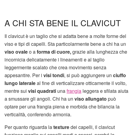
A CHI STA BENE IL CLAVICUT
Il clavicut è un taglio che si adatta bene a molte forme del
viso e tipi di capelli. Sta particolarmente bene a chi ha un
viso ovale
o a
forma di cuore,
grazie alla lunghezza che
incornicia delicatamente i lineamenti e al taglio
leggermente scalato che crea movimento senza
appesantire. Per i
visi tondi
, si può aggiungere un
ciuffo
lungo laterale
al fine di verticalizzare otticamente il volto,
mentre sui
visi quadrati
una
frangia
leggera e sfilata aiuta
a smussare gli angoli. Chi ha un
viso allungato
può
optare per una frangia piena e morbida che bilancia la
verticalità, conferendo armonia.
Per quanto riguarda la
texture
dei capelli, il clavicut
funziona meglio sui capelli medi o spessi, perché la