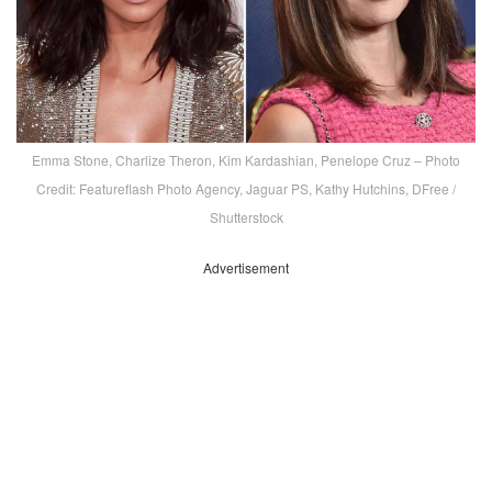
Emma Stone, Charlize Theron, Kim Kardashian, Penelope Cruz – Photo
Credit: Featureflash Photo Agency, Jaguar PS, Kathy Hutchins, DFree /
Shutterstock
Advertisement