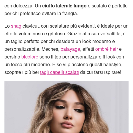
con dolcezza. Un
ciuffo laterale lungo
e scalato è perfetto
per chi preferisce evitare la frangia.
Lo
shag
clavicut, con scalature più evidenti, è ideale per un
effetto voluminoso e grintoso. Grazie alla sua versatilità, è
un taglio perfetto per chi desidera un look moderno e
personalizzabile. Meches,
balayage
, effetti
ombré hair
e
persino
bicolore
sono il top per personalizzare il look con
un tocco più moderno. E se vi piacciono questi hairstyle,
scoprite i più bei
tagli capelli scalati
da cui farsi ispirare!