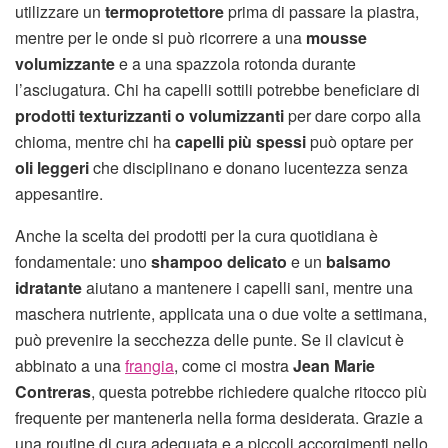
utilizzare un
termoprotettore
prima di passare la piastra,
mentre per le onde si può ricorrere a una
mousse
volumizzante
e a una spazzola rotonda durante
l’asciugatura. Chi ha capelli sottili potrebbe beneficiare di
prodotti texturizzanti o volumizzanti
per dare corpo alla
chioma, mentre chi ha
capelli più spessi
può optare per
oli leggeri
che disciplinano e donano lucentezza senza
appesantire.
Anche la scelta dei prodotti per la cura quotidiana è
fondamentale: uno
shampoo delicato
e un
balsamo
idratante
aiutano a mantenere i capelli sani, mentre una
maschera nutriente, applicata una o due volte a settimana,
può prevenire la secchezza delle punte. Se il clavicut è
abbinato a una
frangia
, come ci mostra
Jean Marie
Contreras
, questa potrebbe richiedere qualche ritocco più
frequente per mantenerla nella forma desiderata. Grazie a
una routine di cura adeguata e a piccoli accorgimenti nello