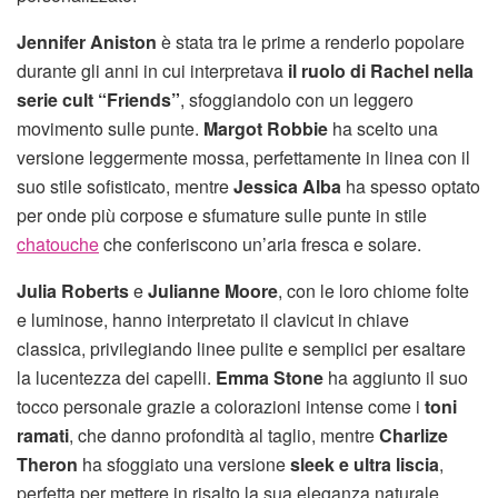
Jennifer Aniston
è stata tra le prime a renderlo popolare
durante gli anni in cui interpretava
il ruolo di Rachel nella
serie cult “Friends”
, sfoggiandolo con un leggero
movimento sulle punte.
Margot Robbie
ha scelto una
versione leggermente mossa, perfettamente in linea con il
suo stile sofisticato, mentre
Jessica Alba
ha spesso optato
per onde più corpose e sfumature sulle punte in stile
chatouche
che conferiscono un’aria fresca e solare.
Julia Roberts
e
Julianne Moore
, con le loro chiome folte
e luminose, hanno interpretato il clavicut in chiave
classica, privilegiando linee pulite e semplici per esaltare
la lucentezza dei capelli.
Emma Stone
ha aggiunto il suo
tocco personale grazie a colorazioni intense come i
toni
ramati
, che danno profondità al taglio, mentre
Charlize
Theron
ha sfoggiato una versione
sleek e ultra liscia
,
perfetta per mettere in risalto la sua eleganza naturale.