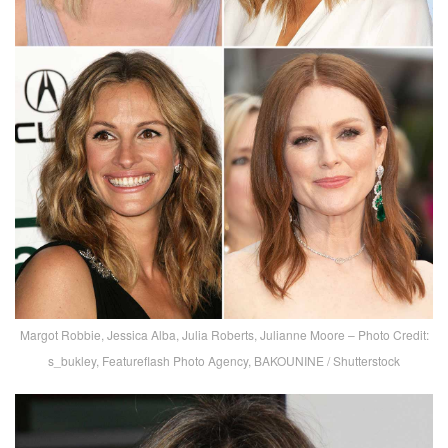
Margot Robbie, Jessica Alba, Julia Roberts, Julianne Moore – Photo Credit:
s_bukley, Featureflash Photo Agency, BAKOUNINE / Shutterstock