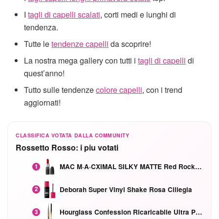
I
tagli di capelli scalati
, corti medi e lunghi di
tendenza.
Tutte le
tendenze capelli
da scoprire!
La nostra mega gallery con tutti i
tagli di capelli
di
quest’anno!
Tutto sulle tendenze
colore capelli
, con i trend
aggiornati!
CLASSIFICA VOTATA DALLA COMMUNITY
Rossetto Rosso: i piu votati
MAC M·A·CXIMAL SILKY MATTE Red Rock mat
1
Deborah Super Vinyl Shake Rosa Ciliegia
2
Hourglass Confession Ricaricabile Ultra Preciso Ad Alta Intensità Secretly Classic Red
3