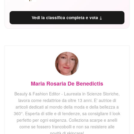
Vedi la classifica completa e vota ↓
Maria Rosaria De Benedictis
Beauty & Fashion Editor - Laureata in Scienze Storiche,
lavora come redattrice da oltre 13 anni. E' autrice di
articoli dedicati al mondo della moda e della bellezza a
360°. Esperta di stile e di tendenze, sa consigliare il look
perfetto per ogni esigenza. Colleziona scarpe e anelli
come se fossero francobolli e non sa resistere alle
novità di skincare!