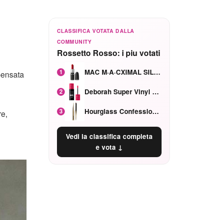
CLASSIFICA VOTATA DALLA
COMMUNITY
Rossetto Rosso: i piu votati
MAC M·A·CXIMAL SILKY MATTE Red Rock mat
1
pensata
Deborah Super Vinyl Shake Rosa Ciliegia
2
Hourglass Confession Ricaricabile Ultra Preciso Ad Alta Intensità Secretly Classic Red
3
re,
Vedi la classifica completa
e vota ↓