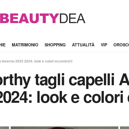
HIE
MATRIMONIO
SHOPPING
ATTUALITÀ
VIP
OROSC
 Inverno 2023 2024: look e colori eccentrici!
thy tagli capelli 
024: look e colori 