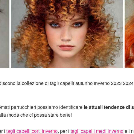
iscono la collezione di tagli capelli autunno inverno 2023 2024
omati parrucchieri possiamo identificare
le attuali tendenze di s
alla moda che ci possa stare bene!
r i
tagli capelli corti inverno
, per i
tagli capelli medi inverno
e i 