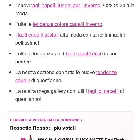
I nuovi
tagli capelli lunghi per l’inverno
2023 2024 alla
moda.
Tutte le
tendenze colore capelli inverno
.
I
tagli capelli scalati
alla moda con tante immagini
bellissime!
Tutte le tendenze per i
tagli capelli ricci
da non
perdere!
La nostra sezione con tutte le nuove
tendenze
capelli
di quest’anno.
La nostra mega gallery con tutti i
tagli di capelli
di
quest’anno!
CLASSIFICA VOTATA DALLA COMMUNITY
Rossetto Rosso: i piu votati
MAC M·A·CXIMAL SILKY MATTE Red Rock mat
1