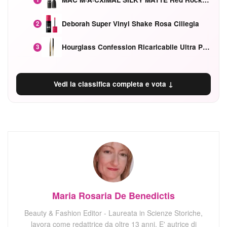
Deborah Super Vinyl Shake Rosa Ciliegia
2
Hourglass Confession Ricaricabile Ultra Preciso Ad Alta Intensità Secretly Classic Red
3
Vedi la classifica completa e vota ↓
Maria Rosaria De Benedictis
Beauty & Fashion Editor - Laureata in Scienze Storiche,
lavora come redattrice da oltre 13 anni. E' autrice di