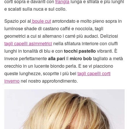
corti sopra e davanti con
frangia
lunga e sfilata e più lunghi
e scalati sulla nuca e sul collo.
Spazio poi al
boule cut
arrotondato e molto pieno sopra in
luminose shade di castano caffé e nocciola, tagli
geometrici a cui si alternano i carré più audaci. Deliziosi
tagli capelli asimmetrici
nella sfilatura interiore con ciuffi
lunghi in tonalità di blu e con
tocchi pastello
vibranti. È
invece perfettamente
alla pari
il
micro bob
tagliato a metà
orecchio in un lucente biondo perla. E se vi piacciono
queste lunghezze, scoprite i più bei
tagli capelli corti
inverno
nel nostro approfondimento.