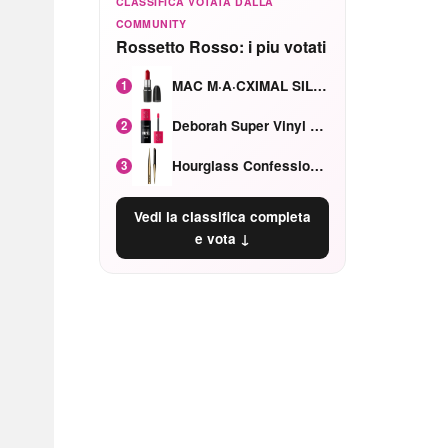
CLASSIFICA VOTATA DALLA
COMMUNITY
Rossetto Rosso: i piu votati
MAC M·A·CXIMAL SILKY MATTE Red Rock mat
1
Deborah Super Vinyl Shake Rosa Ciliegia
2
Hourglass Confession Ricaricabile Ultra Preciso Ad Alta Intensità Secretly Classic Red
3
Vedi la classifica completa
e vota ↓