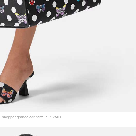
hopper grande con farfalle (1.750 €)