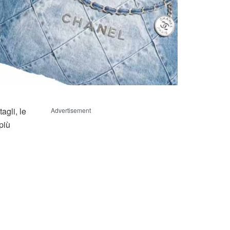
agli, le
Advertisement
più