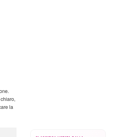
ione.
 chiaro,
are la