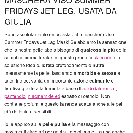
FRIDAYS JET LEG, USATA DA
GIULIA
Sono assolutamente entusiasta della maschera viso
Summer Fridays Jet Lag Mask! Se abbiamo la sensazione
che la nostra pelle abbia bisogno di
qualcosa in più
della
semplice crema idratante, questo prodotto
skincare
è la
soluzione ideale.
Idrata
profondamente e
nutre
intensamente la pelle, lasciandola
morbida e setosa
al
tatto. Inoltre, vanta un’importante azione
calmante e
lenitiva
grazie alla formula a base di
acido ialuronico
,
pantenolo,
niacinamide ed
estratto di cetriolo. Non
contiene profumi e questo la rende adatta anche alle pelli
più delicate e sensibili.
Io la applico sulla
pelle pulita
e la massaggio con
movimenti circolari per un risultato ottimale. La uso anche