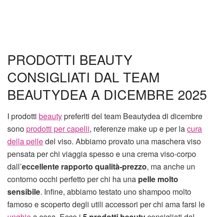
PRODOTTI BEAUTY
CONSIGLIATI DAL TEAM
BEAUTYDEA A DICEMBRE 2025
I prodotti
beauty
preferiti del team Beautydea di dicembre
sono
prodotti per capelli
, referenze make up e per la
cura
della pelle
del viso. Abbiamo provato una maschera viso
pensata per chi viaggia spesso e una crema viso-corpo
dall’
eccellente rapporto qualità-prezzo
, ma anche un
contorno occhi perfetto per chi ha una
pelle molto
sensibile
. Infine, abbiamo testato uno shampoo molto
famoso e scoperto degli utili accessori per chi ama farsi le
unghie
a casa. Ecco i
5
prodotti beauty
consigliati dal