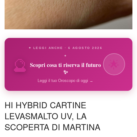
✦ LEGGI ANCHE · 6 AGOSTO 2026
🔮
✦
🌟
Scopri cosa ti riserva il futuro
✨
Leggi il tuo Oroscopo di oggi →
HI HYBRID CARTINE
LEVASMALTO UV, LA
SCOPERTA DI MARTINA