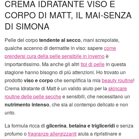
CREMA IDRATANTE VISO E
CORPO DI MATT, IL MAI-SENZA
DI SIMONA
Pelle del corpo
tendente al secco
, mani screpolate,
qualche accenno di dermatite in viso: sapere
come
prendersi cura della pelle sensibile in inverno
è
importantissimo. Ma anche gli altri
tipi di pelle
in questa
stagione hanno bisogno di più attenzioni. Ho trovato un
prodotto
viso e corpo
che semplifica la mia
beauty routine
!
Crema Idratante di Matt è un valido aiuto per la
skincare
routine delle pelle secche
e sensibili, che necessitano un
nutrimento intenso
, che sia al contempo delicato e non
unto.
La formula ricca di
glicerina
,
betaina e trigliceridi
e senza
profumo o
fragranze allergizzanti
aiuta a ripristinare e