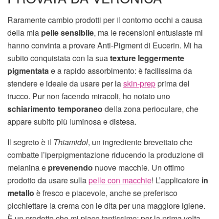
Raramente cambio prodotti per il contorno occhi a causa
della mia
pelle sensibile
, ma le recensioni entusiaste mi
hanno convinta a provare Anti-Pigment di Eucerin. Mi ha
subito conquistata con la sua
texture leggermente
pigmentata
e a rapido assorbimento: è facilissima da
stendere e ideale da usare per la
skin-prep
prima del
trucco. Pur non facendo miracoli, ho notato uno
schiarimento temporaneo
della zona perioculare, che
appare subito più luminosa e distesa.
Il segreto è il
Thiamidol
, un ingrediente brevettato che
combatte l’iperpigmentazione riducendo la produzione di
melanina e
prevenendo
nuove macchie. Un ottimo
prodotto da usare sulla
pelle con macchie
! L’applicatore
in
metallo
è fresco e piacevole, anche se preferisco
picchiettare la crema con le dita per una maggiore igiene.
È un prodotto che mi piace tantissimo: per la prima volta