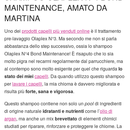
MAINTENANCE, AMATO DA
MARTINA
Uno dei
prodotti capelli più venduti online
è il trattamento
pre-lavaggio Olaplex N°3. Ma secondo me non si parla
abbastanza dello step successivo, ossia lo shampoo
Olaplex N°4 Bond Maintenance! È risaputo che io sia
molto pigra nel recarmi regolarmente dal parrucchiere, ma
al contempo sono molto esigente per quel che riguarda
lo
stato dei miei
capelli
. Da quando utilizzo questo shampoo
per
lavare i capelli
, la mia chioma è davvero migliorata e
risulta più
forte, sana e vigorosa
.
Questo shampoo contiene non solo un
pool
di ingredienti
di origine naturale
idratanti e nutrienti
come l’
olio di
argan
, ma anche un mix
brevettato
di elementi chimici
studiati per riparare, rinforzare e proteggere le chiome. La