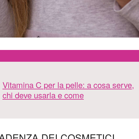
Vitamina C per la pelle: a cosa serve,
chi deve usarla e come
ADENZA DEI COSMETICI