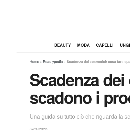
BEAUTY
MODA
CAPELLI
UNG
Home
»
Beautypedia
»
Scadenza dei cosmetici: cosa fare qua
Scadenza dei 
scadono i prod
Una guida su tutto ciò che riguarda la sc
09/04/2025