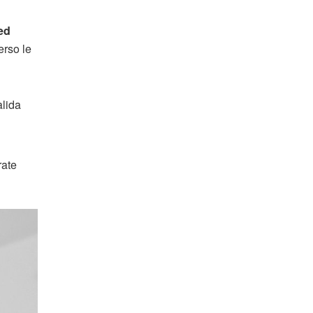
ed
erso le
alida
rate