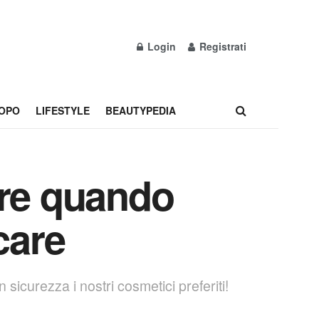
Login
Registrati
OPO
LIFESTYLE
BEAUTYPEDIA
are quando
care
sicurezza i nostri cosmetici preferiti!