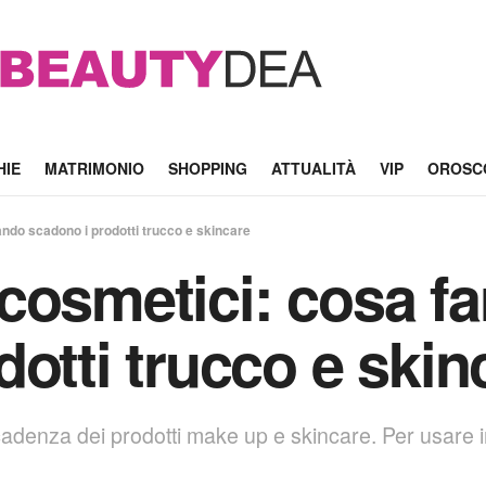
HIE
MATRIMONIO
SHOPPING
ATTUALITÀ
VIP
OROSC
ndo scadono i prodotti trucco e skincare
cosmetici: cosa f
otti trucco e skin
adenza dei prodotti make up e skincare. Per usare in 