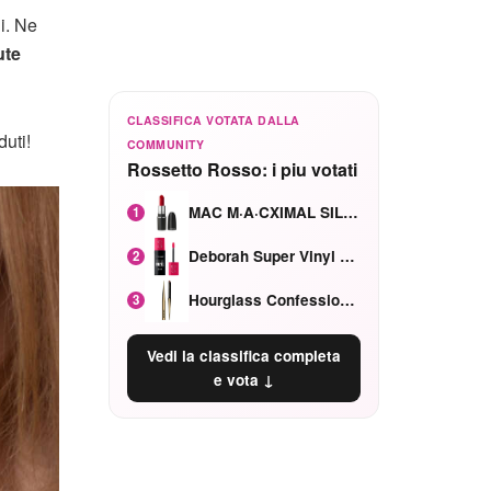
i. Ne
ute
CLASSIFICA VOTATA DALLA
uti!
COMMUNITY
Rossetto Rosso: i piu votati
MAC M·A·CXIMAL SILKY MATTE Red Rock mat
1
Deborah Super Vinyl Shake Rosa Ciliegia
2
Hourglass Confession Ricaricabile Ultra Preciso Ad Alta Intensità Secretly Classic Red
3
Vedi la classifica completa
e vota ↓