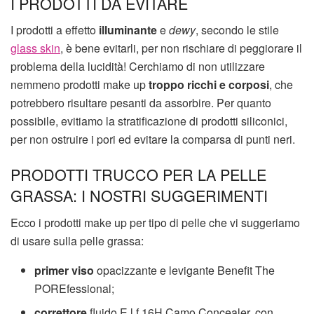
I PRODOTTI DA EVITARE
I prodotti a effetto
illuminante
e
dewy
, secondo le stile
glass skin
, è bene evitarli, per non rischiare di peggiorare il
problema della lucidità!
Cerchiamo di non utilizzare
nemmeno prodotti make up
troppo ricchi e corposi
, che
potrebbero risultare pesanti da assorbire. Per quanto
possibile, evitiamo la stratificazione di prodotti siliconici,
per non ostruire i pori ed evitare la comparsa di punti neri.
PRODOTTI TRUCCO PER LA PELLE
GRASSA: I NOSTRI SUGGERIMENTI
Ecco i prodotti make up per tipo di pelle che vi suggeriamo
di usare sulla pelle grassa:
primer viso
opacizzante e levigante Benefit The
POREfessional;
correttore
fluido E.l.f 16H Camo Concealer, con