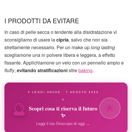
I PRODOTTI DA EVITARE
In caso di pelle secca o tendente alla disidratazione vi
sconsigliamo di usare la
cipria
, salvo che non sia
strettamente necessario. Per un make up
long lasting
scegliamone una in polvere libera e leggera, a effetto
fissante. Applichiamone un velo con un pennello ampio e
fluffy
,
evitando stratificazioni
stile
baking
.
✦ LEGGI ANCHE · 7 AGOSTO 2026
🔮
✦
🌟
Scopri cosa ti riserva il futuro
✨
Leggi il tuo Oroscopo di oggi →