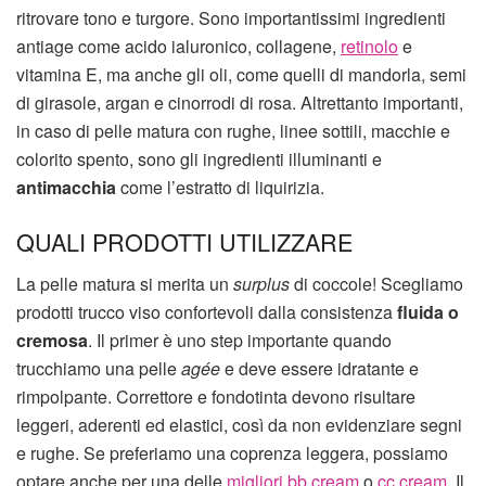
ritrovare tono e turgore. Sono importantissimi ingredienti
antiage come acido ialuronico, collagene,
retinolo
e
vitamina E, ma anche gli oli, come quelli di mandorla, semi
di girasole, argan e cinorrodi di rosa. Altrettanto importanti,
in caso di pelle matura con rughe, linee sottili, macchie e
colorito spento, sono gli ingredienti illuminanti e
antimacchia
come l’estratto di liquirizia.
QUALI PRODOTTI UTILIZZARE
La pelle matura si merita un
surplus
di coccole! Scegliamo
prodotti trucco viso confortevoli dalla consistenza
fluida o
cremosa
. Il primer è uno step importante quando
trucchiamo una pelle
agée
e deve essere idratante e
rimpolpante. Correttore e fondotinta devono risultare
leggeri, aderenti ed elastici, così da non evidenziare segni
e rughe. Se preferiamo una coprenza leggera, possiamo
optare anche per una delle
migliori bb cream
o
cc cream
. Il