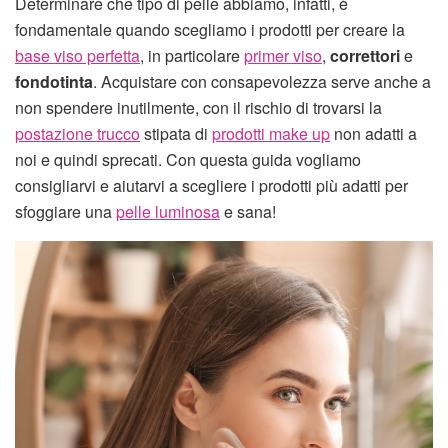
Determinare che tipo di pelle abbiamo, infatti, è
fondamentale quando scegliamo i prodotti per creare la
base viso perfetta
, in particolare
primer viso
,
correttori
e
fondotinta
. Acquistare con consapevolezza serve anche a
non spendere inutilmente, con il rischio di trovarsi la
postazione trucco
stipata di
prodotti make up
non adatti a
noi e quindi sprecati. Con questa guida vogliamo
consigliarvi e aiutarvi a scegliere i prodotti più adatti per
sfoggiare una
pelle luminosa
e sana!