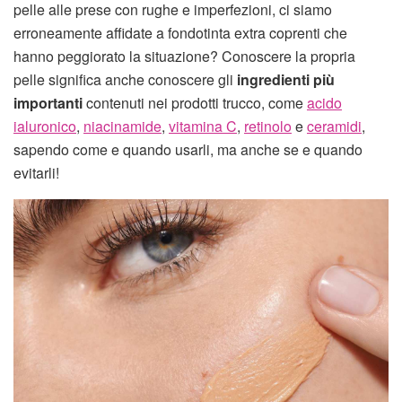
pelle alle prese con rughe e imperfezioni, ci siamo
erroneamente affidate a fondotinta extra coprenti che
hanno peggiorato la situazione? Conoscere la propria
pelle significa anche conoscere gli
ingredienti più
importanti
contenuti nei prodotti trucco, come
acido
ialuronico
,
niacinamide
,
vitamina C
,
retinolo
e
ceramidi
,
sapendo come e quando usarli, ma anche se e quando
evitarli!