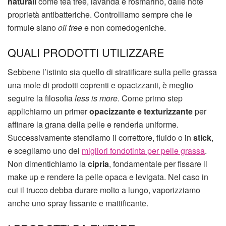
naturali
come tea tree, lavanda e rosmarino, dalle note
proprietà antibatteriche. Controlliamo sempre che le
formule siano
oil free
e non comedogeniche.
QUALI PRODOTTI UTILIZZARE
Sebbene l’istinto sia quello di stratificare sulla pelle grassa
una mole di prodotti coprenti e opacizzanti, è meglio
seguire la filosofia
less is more
. Come primo step
applichiamo un primer
opacizzante e texturizzante
per
affinare la grana della pelle e renderla uniforme.
Successivamente stendiamo il correttore, fluido o in
stick
,
e scegliamo uno dei
migliori fondotinta per pelle grassa
.
Non dimentichiamo la
cipria
, fondamentale per fissare il
make up e rendere la pelle opaca e levigata. Nel caso in
cui il trucco debba durare molto a lungo, vaporizziamo
anche uno spray fissante e mattificante.