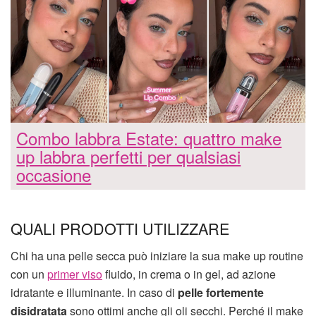
Combo labbra Estate: quattro make
up labbra perfetti per qualsiasi
occasione
QUALI PRODOTTI UTILIZZARE
Chi ha una pelle secca può iniziare la sua make up routine
con un
primer viso
fluido, in crema o in gel, ad azione
idratante e illuminante. In caso di
pelle fortemente
disidratata
sono ottimi anche gli oli secchi. Perché il make