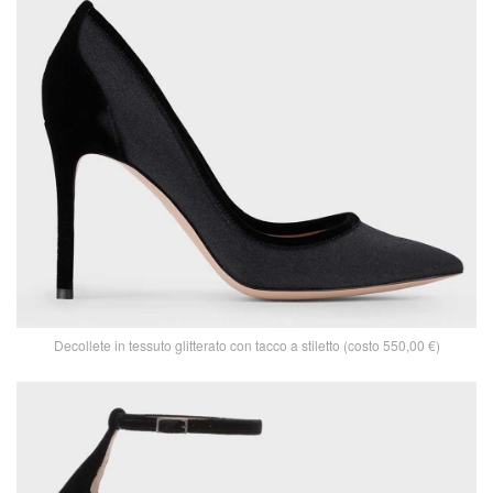
Decollete in tessuto glitterato con tacco a stiletto (costo 550,00 €)