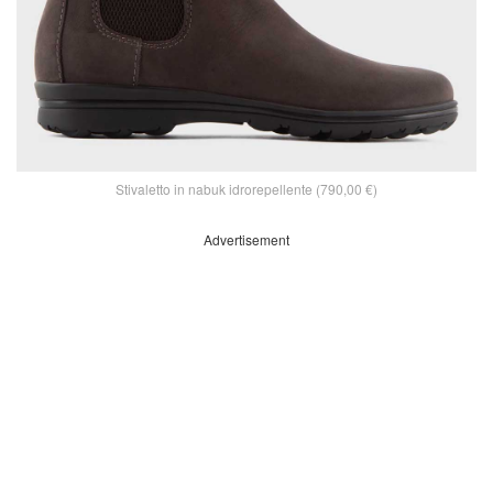
Stivaletto in nabuk idrorepellente (790,00 €)
Advertisement