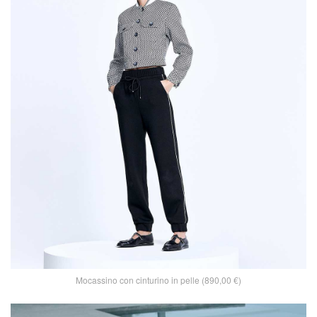
Mocassino con cinturino in pelle (890,00 €)