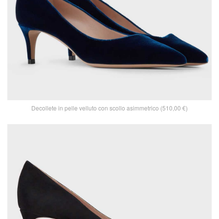
Decollete in pelle velluto con scollo asimmetrico (510,00 €)