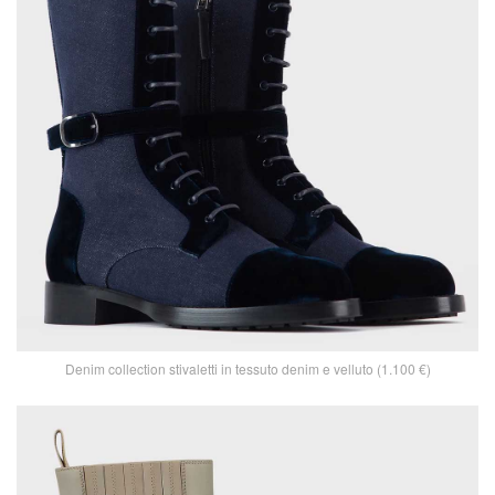
Denim collection stivaletti in tessuto denim e velluto (1.100 €)