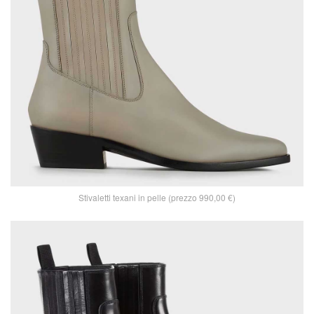
Stivaletti texani in pelle (prezzo 990,00 €)