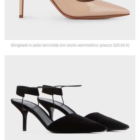
Slingback in pelle verniciata con scollo asimmetrico (prezzo 520,00 €)