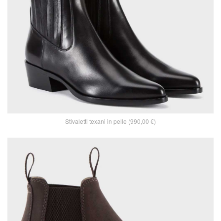
Stivaletti texani in pelle (990,00 €)