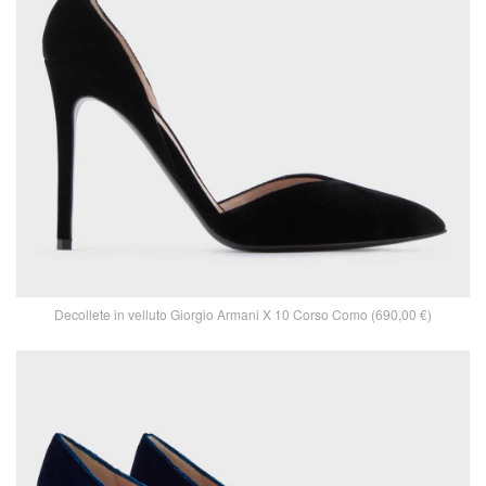
Decollete in velluto Giorgio Armani X 10 Corso Como (690,00 €)