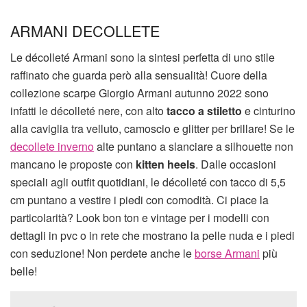
ARMANI DECOLLETE
Le décolleté Armani sono la sintesi perfetta di uno stile
raffinato che guarda però alla sensualità! Cuore della
collezione scarpe Giorgio Armani autunno 2022 sono
infatti le décolleté nere, con alto
tacco a stiletto
e cinturino
alla caviglia tra velluto, camoscio e glitter per brillare! Se le
decollete inverno
alte puntano a slanciare a silhouette non
mancano le proposte con
kitten heels
. Dalle occasioni
speciali agli outfit quotidiani, le décolleté con tacco di 5,5
cm puntano a vestire i piedi con comodità. Ci piace la
particolarità? Look bon ton e vintage per i modelli con
dettagli in pvc o in rete che mostrano la pelle nuda e i piedi
con seduzione! Non perdete anche le
borse Armani
più
belle!