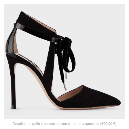
Decollete in pelle scamosciata con cinturino a specchio (690,00 €)