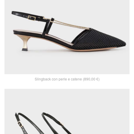
Slingback con perle e catene (890,00 €)