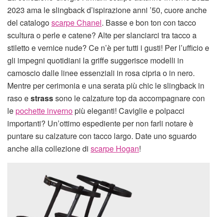
2023 ama le slingback d’ispirazione anni ’50, cuore anche
del catalogo
scarpe Chanel
. Basse e bon ton con tacco
scultura o perle e catene? Alte per slanciarci tra tacco a
stiletto e vernice nude? Ce n’è per tutti i gusti! Per l’ufficio e
gli impegni quotidiani la griffe suggerisce modelli in
camoscio dalle linee essenziali in rosa cipria o in nero.
Mentre per cerimonia e una serata più chic le slingback in
raso e
strass
sono le calzature top da accompagnare con
le
pochette inverno
più eleganti! Caviglie e polpacci
importanti? Un’ottimo espediente per non farli notare è
puntare su calzature con tacco largo. Date uno sguardo
anche alla collezione di
scarpe Hogan
!