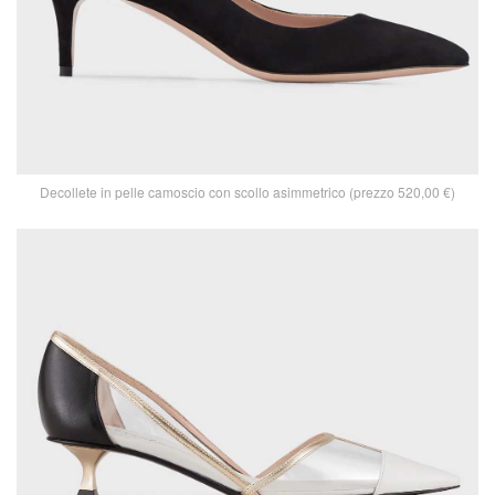
Decollete in pelle camoscio con scollo asimmetrico (prezzo 520,00 €)