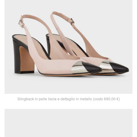
Slingback in pelle liscia e dettaglio in metallo (costo 690,00 €)