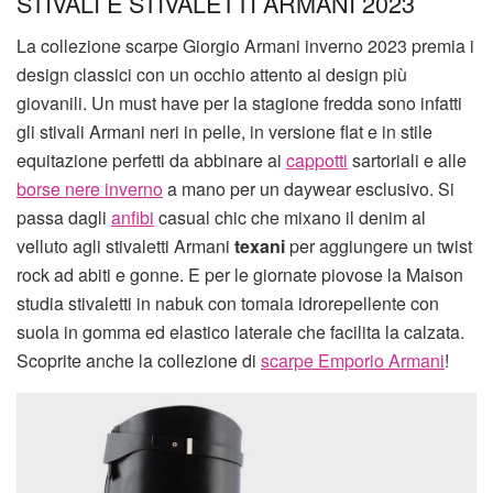
STIVALI E STIVALETTI ARMANI 2023
La collezione scarpe Giorgio Armani inverno 2023 premia i
design classici con un occhio attento ai design più
giovanili. Un must have per la stagione fredda sono infatti
gli stivali Armani neri in pelle, in versione flat e in stile
equitazione perfetti da abbinare ai
cappotti
sartoriali e alle
borse nere inverno
a mano per un daywear esclusivo. Si
passa dagli
anfibi
casual chic che mixano il denim al
velluto agli stivaletti Armani
texani
per aggiungere un twist
rock ad abiti e gonne. E per le giornate piovose la Maison
studia stivaletti in nabuk con tomaia idrorepellente
con
suola in gomma ed elastico laterale che facilita la calzata.
Scoprite anche la collezione di
scarpe Emporio Armani
!