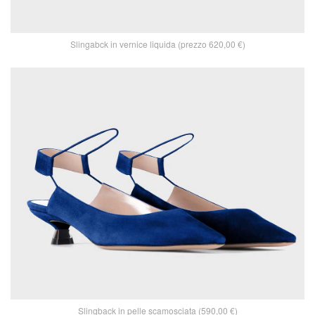
Slingabck in vernice liquida (prezzo 620,00 €)
Slingback in pelle scamosciata (590,00 €)