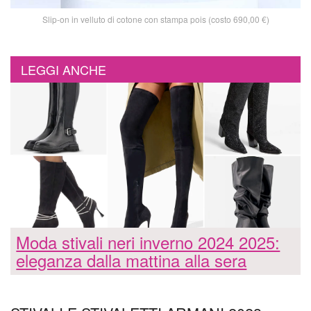
Slip-on in velluto di cotone con stampa pois (costo 690,00 €)
LEGGI ANCHE
Moda stivali neri inverno 2024 2025:
eleganza dalla mattina alla sera