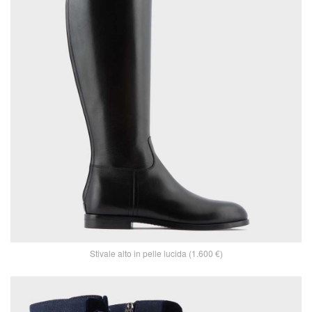
Stivale alto in pelle lucida (1.600 €)