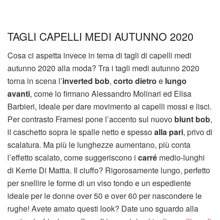
TAGLI CAPELLI MEDI AUTUNNO 2020
Cosa ci aspetta invece in tema di tagli di capelli medi
autunno 2020 alla moda? Tra i tagli medi autunno 2020
torna in scena l’
inverted bob
,
corto dietro
e
lungo
avanti
, come lo firmano Alessandro Molinari ed Elisa
Barbieri, ideale per dare movimento ai capelli mossi e lisci.
Per contrasto Framesi pone l’accento sul nuovo
blunt bob
,
il caschetto sopra le spalle netto e spesso
alla pari
, privo di
scalatura. Ma più le lunghezze aumentano, più conta
l’effetto scalato, come suggeriscono i
carré
medio-lunghi
di Kerrie Di Mattia. Il ciuffo? Rigorosamente lungo, perfetto
per snellire le forme di un viso tondo e un espediente
ideale per le donne over 50 e over 60 per nascondere le
rughe! Avete amato questi look? Date uno sguardo alla