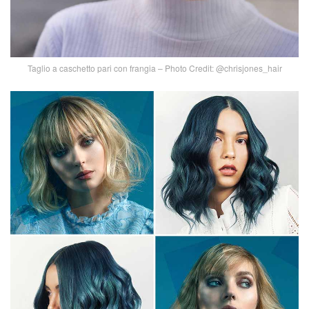
Taglio a caschetto pari con frangia – Photo Credit: @chrisjones_hair