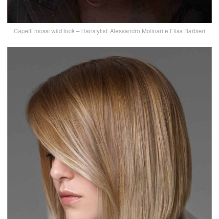
Capelli mossi wild look – Hairstylist: Alessandro Molinari e Elisa Barbieri