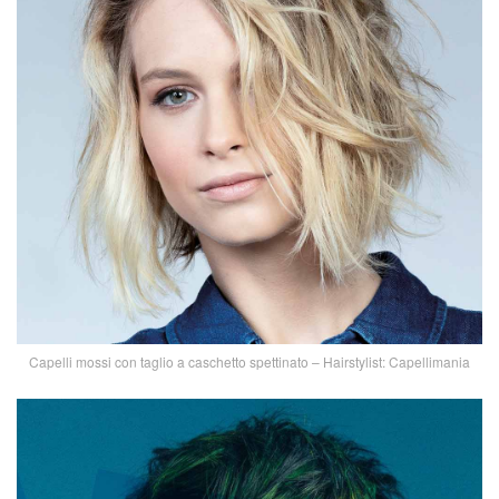
Capelli mossi con taglio a caschetto spettinato – Hairstylist: Capellimania