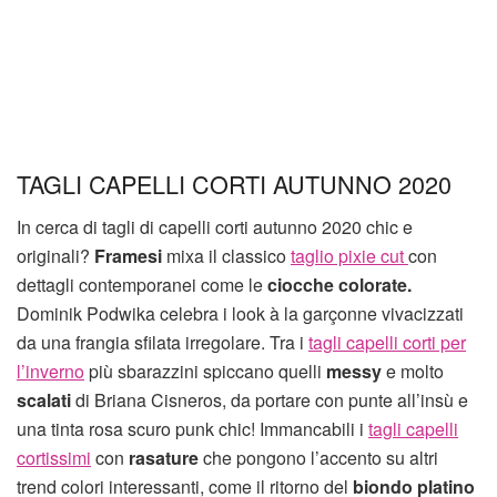
TAGLI CAPELLI CORTI AUTUNNO 2020
In cerca di tagli di capelli corti autunno 2020 chic e
originali?
Framesi
mixa il classico
taglio pixie cut
con
dettagli contemporanei come le
ciocche colorate.
Dominik Podwika celebra i look à la garçonne vivacizzati
da una frangia sfilata irregolare. Tra i
tagli capelli corti per
l’inverno
più sbarazzini spiccano quelli
messy
e molto
scalati
di Briana Cisneros, da portare con punte all’insù e
una tinta rosa scuro punk chic! Immancabili i
tagli capelli
cortissimi
con
rasature
che pongono l’accento su altri
trend colori interessanti, come il ritorno del
biondo platino