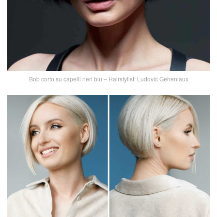
Bob corto su capelli neri blu – Hairstylist: Ludovic Geheniaux