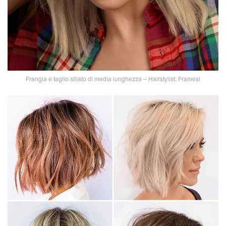
Frangia e taglio sfilato di media lunghezza – Hairstylist: Framesi