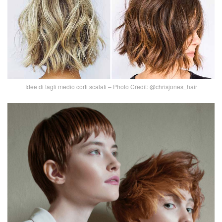
Idee di tagli medio corti scalati – Photo Credit: @chrisjones_hair