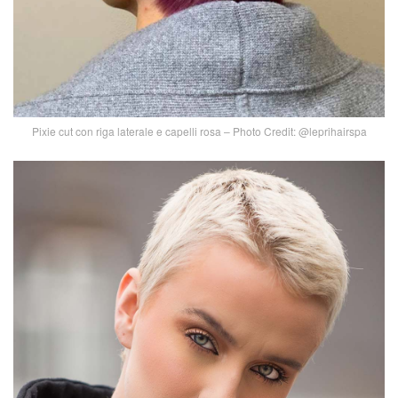
Pixie cut con riga laterale e capelli rosa – Photo Credit: @leprihairspa