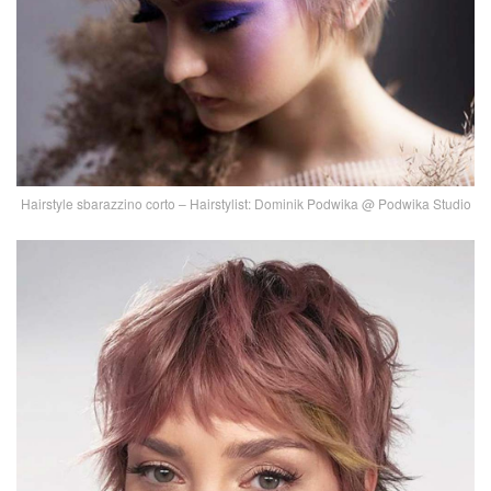
Hairstyle sbarazzino corto – Hairstylist: Dominik Podwika @ Podwika Studio