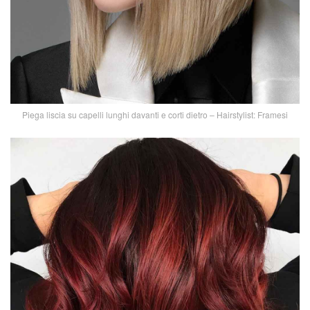
Piega liscia su capelli lunghi davanti e corti dietro – Hairstylist: Framesi