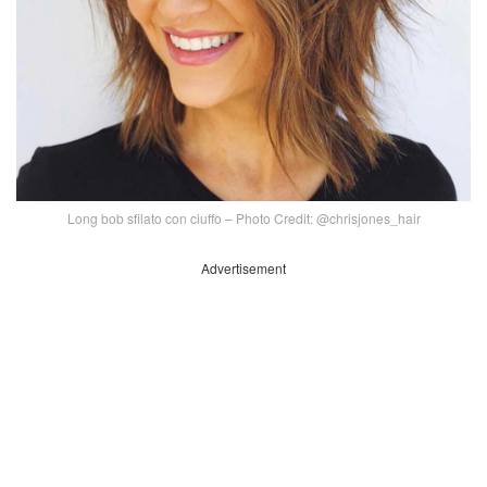
Long bob sfilato con ciuffo – Photo Credit: @chrisjones_hair
Advertisement