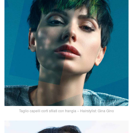
Taglio capelli corti sfilati con frangia – Hairstylist: Gina Gino