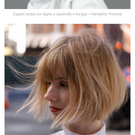
Capelli mossi con taglio a caschetto e frangia – Hairstylist: Framesi