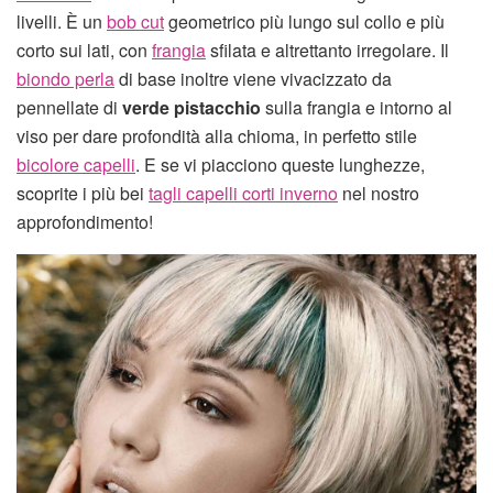
livelli. È un
bob cut
geometrico più lungo sul collo e più
corto sui lati, con
frangia
sfilata e altrettanto irregolare. Il
biondo perla
di base inoltre viene vivacizzato da
pennellate di
verde pistacchio
sulla frangia e intorno al
viso per dare profondità alla chioma, in perfetto stile
bicolore capelli
. E se vi piacciono queste lunghezze,
scoprite i più bei
tagli capelli corti inverno
nel nostro
approfondimento!