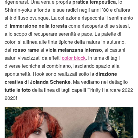
rigenerarsi. Una vera e propria
pratica terapeutica
, lo
Shinrin-yoku affonda le sue radici negli anni ’80 e d’allora
si è diffuso ovunque. La collezione rispecchia il sentimento
di
immersione nella foresta
come riscoperta di se stessi,
allo scopo di recuperare serenità e pace. La palette di
colori si allinea alle tinte tipiche della natura in autunno,
dal
rosso rame
al
viola melanzana intenso
, ai castani
saturi vivacizzati da effetti
color block
. In tema di tagli
diverse tecniche si combinano, lasciando spazio alla
spontaneità. I look sono realizzati sotto la
direzione
creativa di Jolanda Schenke
. Ma vediamo nel dettaglio
tutte le foto
della linea di tagli capelli Trinity Haircare 2022
2023!