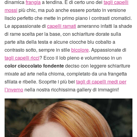
dinamica
frangia
a tendina. È di certo uno dei
tagli capelli
mossi
più chic, ma può anche essere portato in versione
liscio perfetto che mette in primo piano i contrasti cromatici.
Le appassionate di
capelli ramati
ameranno infatti la shade
di rame scelta per la base, con schiariture dorate sulla
parte alta della testa e alcune ciocche blu cobalto a
contrasto sotto, sempre in stile
bicolore
. Appassionate di
tagli capelli ricci
? Ecco il lob pieno e voluminoso in un
color cioccolato fondente
deciso con leggere schiariture
mixate ad arte nella chioma, completato da una frangetta
sfilata e ribelle. Scoprite i più bei
tagli di capelli medi per
l’inverno
nella nostra ricchissima gallery di immagini!