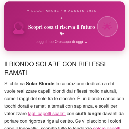
✦ LEGGI ANCHE · 9 AGOSTO 2026
🔮
✦
🌟
Scopri cosa ti riserva il futuro
✨
Leggi il tuo Oroscopo di oggi →
Il BIONDO SOLARE CON RIFLESSI
RAMATI
Si chiama
Solar Blonde
la colorazione dedicata a chi
vuole realizzare capelli biondi dai riflessi molto naturali,
come i raggi del sole tra le ciocche. È un biondo carico con
tocchi dorati e ramati alternati con sapienza, e scelti per
valorizzare
tagli capelli scalati
con
ciuffi lunghi
davanti da
portare con rigorosa riga al centro. Se vi piacciono i colori
capelli innovativi, scoprite tutte le tendenze
colore capelli