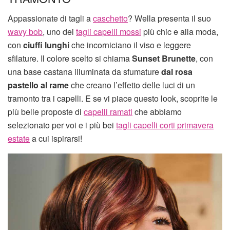
Appassionate di tagli a
caschetto
? Wella presenta il suo
wavy bob
, uno dei
tagli capelli mossi
più chic e alla moda,
con
ciuffi lunghi
che incorniciano il viso e leggere
sfilature. Il colore scelto si chiama
Sunset Brunette
, con
una base castana illuminata da sfumature
dal rosa
pastello al rame
che creano l’effetto delle luci di un
tramonto tra i capelli. E se vi piace questo look, scoprite le
più belle proposte di
capelli ramati
che abbiamo
selezionato per voi e i più bei
tagli capelli corti primavera
estate
a cui ispirarsi!