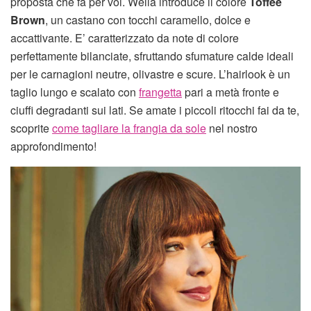
proposta che fa per voi. Wella introduce il colore
Toffee
Brown
, un castano con tocchi caramello, dolce e
accattivante. E’ caratterizzato da note di colore
perfettamente bilanciate, sfruttando sfumature calde ideali
per le carnagioni neutre, olivastre e scure. L’hairlook è un
taglio lungo e scalato con
frangetta
pari a metà fronte e
ciuffi degradanti sui lati. Se amate i piccoli ritocchi fai da te,
scoprite
come tagliare la frangia da sole
nel nostro
approfondimento!