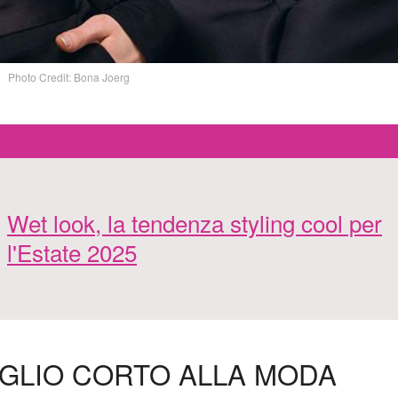
Photo Credit: Bona Joerg
Wet look, la tendenza styling cool per
l'Estate 2025
TAGLIO CORTO ALLA MODA