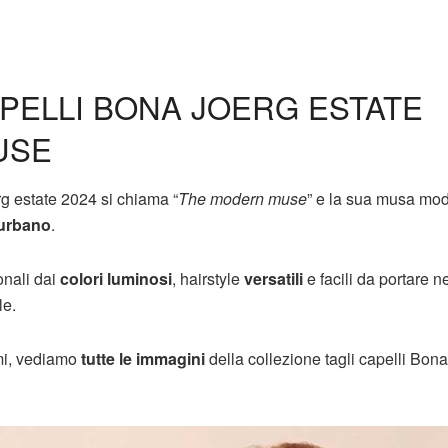
APELLI BONA JOERG ESTATE
USE
rg estate 2024 si chiama “
The modern muse
” e la sua musa mo
urbano
.
nali dai
colori luminosi
, hairstyle
versatili
e facili da portare ne
le.
imi, vediamo
tutte le immagini
della collezione tagli capelli Bon