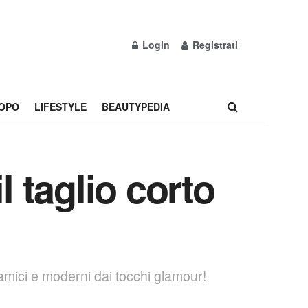
Login
Registrati
OPO
LIFESTYLE
BEAUTYPEDIA
l taglio corto
namici e moderni dai tocchi glamour!