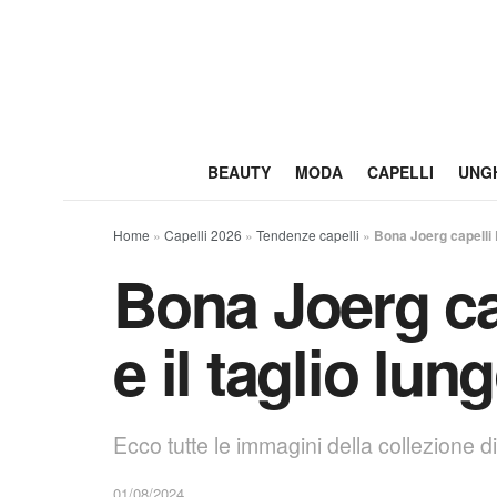
BEAUTY
MODA
CAPELLI
UNG
Home
»
Capelli 2026
»
Tendenze capelli
»
Bona Joerg capelli E
Bona Joerg cap
e il taglio lu
Ecco tutte le immagini della collezione d
01/08/2024