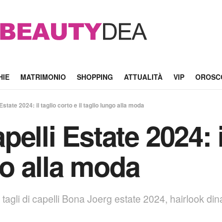
HIE
MATRIMONIO
SHOPPING
ATTUALITÀ
VIP
OROSC
state 2024: il taglio corto e il taglio lungo alla moda
elli Estate 2024: i
ngo alla moda
i tagli di capelli Bona Joerg estate 2024, hairlook di