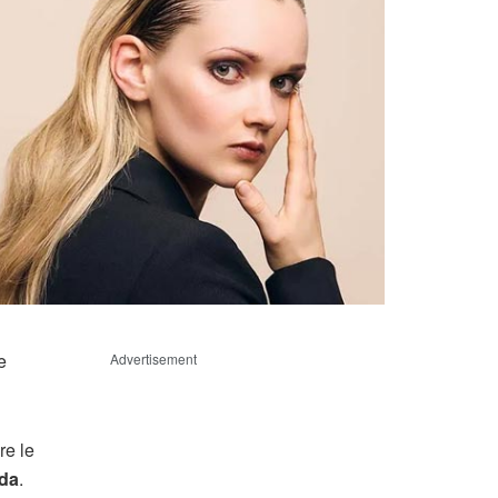
e
Advertisement
e le
oda
.