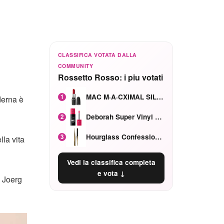
CLASSIFICA VOTATA DALLA
COMMUNITY
Rossetto Rosso: i piu votati
MAC M·A·CXIMAL SILKY MATTE Red Rock mat
1
derna è
Deborah Super Vinyl Shake Rosa Ciliegia
2
Hourglass Confession Ricaricabile Ultra Preciso Ad Alta Intensità Secretly Classic Red
3
lla vita
Vedi la classifica completa
e vota ↓
a Joerg