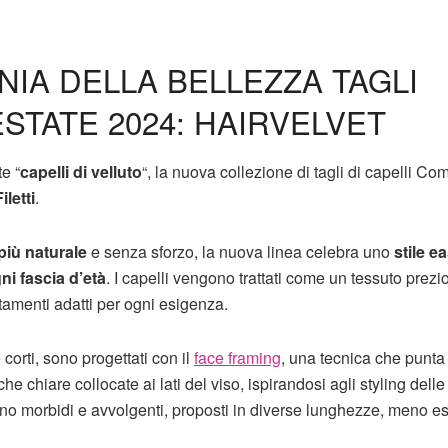
IA DELLA BELLEZZA TAGLI
STATE 2024: HAIRVELVET
te “
capelli di velluto
“, la nuova collezione di tagli di capelli C
letti
.
iù naturale
e senza sforzo, la nuova linea celebra uno
stile e
ni fascia d’età
. I capelli vengono trattati come un tessuto prezio
attamenti adatti per ogni esigenza.
 corti, sono progettati con il
face framing
, una tecnica che punta
he chiare collocate ai lati del viso, ispirandosi agli styling dell
”, sono morbidi e avvolgenti, proposti in diverse lunghezze, meno e