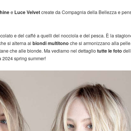
hine
e
Luce Velvet
create da Compagnia della Bellezza e pens
colato e del caffé a quelli del nocciola e del pesca. È la stagion
che si alterna ai
biondi multitono
che si armonizzano alla pelle
stane che alle bionde. Ma vediamo nel dettaglio
tutte le foto
del
za 2024 spring summer!