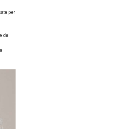
ate per
e del
.
la