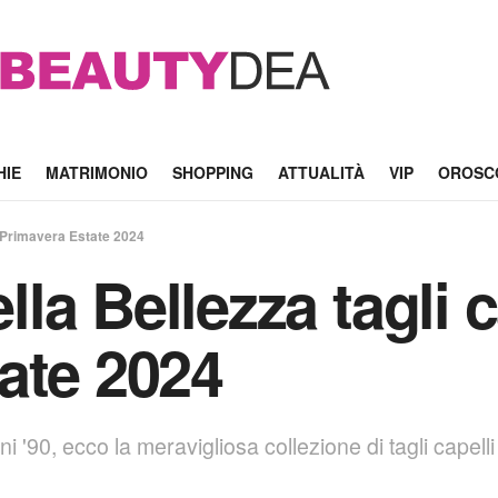
HIE
MATRIMONIO
SHOPPING
ATTUALITÀ
VIP
OROSC
i Primavera Estate 2024
a Bellezza tagli c
ate 2024
nni '90, ecco la meravigliosa collezione di tagli capel