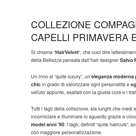
COLLEZIONE COMPAGN
CAPELLI PRIMAVERA E
Si chiama “
HairVelvet
“, che vuol dire letteralmen
della Bellezza pensata dall’hair designer
Salvo Fi
Un inno al “quite luxury”, un’
eleganza moderna p
chic
in grado di valorizzare ogni personalità e
og
velluto appunto, esaltati con la giusta cura e i tr
Tutti i tagli della collezione, sia lunghi che medi e
incorniciare e illuminare lo sguardo grazie a ciocc
model anni ’90
. I tagli, definiti “quite haircuts
con maggiore personalizzazione.