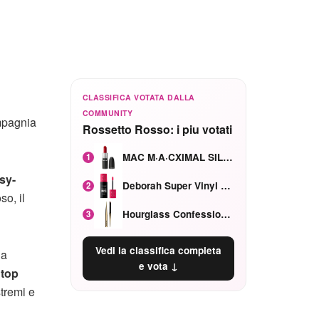
CLASSIFICA VOTATA DALLA
COMMUNITY
ompagnia
Rossetto Rosso: i piu votati
MAC M·A·CXIMAL SILKY MATTE Red Rock mat
1
asy-
Deborah Super Vinyl Shake Rosa Ciliegia
2
so, il
Hourglass Confession Ricaricabile Ultra Preciso Ad Alta Intensità Secretly Classic Red
3
Vedi la classifica completa
 a
e vota ↓
e
top
stremi e