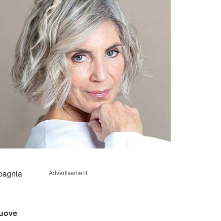
mpagnia
Advertisement
uove