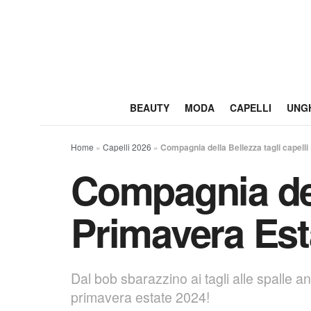
BEAUTY
MODA
CAPELLI
UNG
Home
»
Capelli 2026
»
Compagnia della Bellezza tagli capell
Compagnia dell
Primavera Est
Dal bob sbarazzino ai tagli alle spalle a
primavera estate 2024!