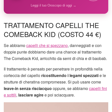
Leggi il tuo Oroscopo di oggi →
TRATTAMENTO CAPELLI THE
COMEBACK KID (COSTO 44 €)
Se abbiamo
capelli che si spezzano
, danneggiati e con
doppie punte dobbiamo dare una chance al trattamento
The Comeback Kid, arricchito da semi di chia e di baobab.
Il trattamento è pensato per penetrare in profondità nella
corteccia del capello
ricostituendo i legami spezzati
e le
strutture di cheratina compromesse. Si può usare come
leave-in senza risciacquo
oppure, se abbiamo
capelli fini
e sottili
,
lasciare agire
e poi sciacquare.