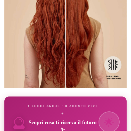
✦ LEGGI ANCHE · 8 AGOSTO 2026
🔮
✦
🌟
Scopri cosa ti riserva il futuro
✨