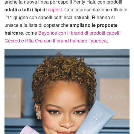
anche la nuova linea per capelli Fenty Hair, con prodotti
adatti a tutti i tipi di
capelli
. Con la presentazione ufficiale
l’11 giugno con capelli corti ricci naturali, Rihanna si
unisce alla lista di popstar che
ampliano le proposte
haircare
, come
Beyoncé con il brand di prodotti capelli
Cécred
e
Rita Ora con il brand haircare Typebea
.