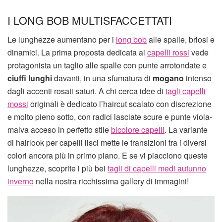
I LONG BOB MULTISFACCETTATI
Le lunghezze aumentano per i
long bob
alle spalle, briosi e
dinamici. La prima proposta dedicata ai
capelli rossi
vede
protagonista un taglio alle spalle con punte arrotondate e
ciuffi lunghi
davanti, in una sfumatura di
mogano
intenso
dagli accenti rosati saturi. A chi cerca idee di
tagli capelli
mossi
originali è dedicato l’haircut scalato con discrezione
e molto pieno sotto, con radici lasciate scure e punte viola-
malva acceso in perfetto stile
bicolore capelli
. La variante
di hairlook per capelli lisci mette le transizioni tra i diversi
colori ancora più in primo piano. E se vi piacciono queste
lunghezze, scoprite i più bei
tagli di capelli medi autunno
inverno
nella nostra ricchissima gallery di immagini!