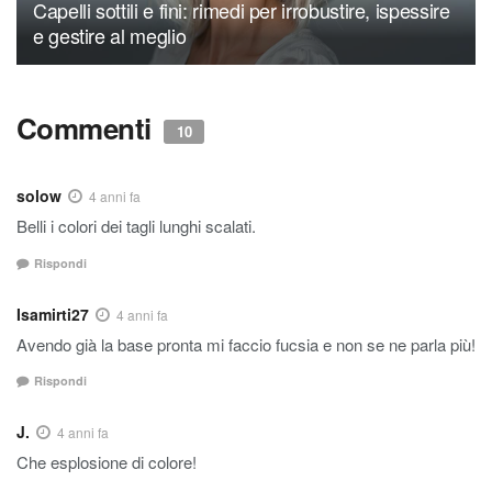
Capelli sottili e fini: rimedi per irrobustire, ispessire
e gestire al meglio
Commenti
10
solow
4 anni fa
Belli i colori dei tagli lunghi scalati.
Rispondi
Isamirti27
4 anni fa
Avendo già la base pronta mi faccio fucsia e non se ne parla più!
Rispondi
J.
4 anni fa
Che esplosione di colore!