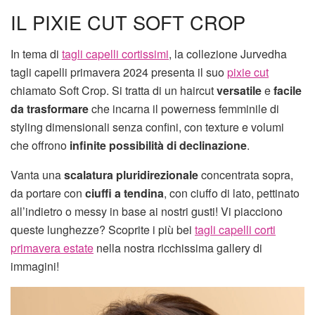
IL PIXIE CUT SOFT CROP
In tema di
tagli capelli cortissimi
, la collezione Jurvedha
tagli capelli primavera 2024 presenta il suo
pixie cut
chiamato Soft Crop. Si tratta di un haircut
versatile
e
facile
da trasformare
che incarna il powerness femminile di
styling dimensionali senza confini, con texture e volumi
che offrono
infinite possibilità di declinazione
.
Vanta una
scalatura pluridirezionale
concentrata sopra,
da portare con
ciuffi a tendina
, con ciuffo di lato, pettinato
all’indietro o messy in base ai nostri gusti! Vi piacciono
queste lunghezze? Scoprite i più bei
tagli capelli corti
primavera estate
nella nostra ricchissima gallery di
immagini!