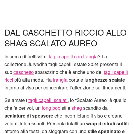
DAL CASCHETTO RICCIO ALLO
SHAG SCALATO AUREO
In cerca di bellissimi
tagli capelli con frangia
? La
collezione Jurvedha tagli capelli estate 2024 presenta il
suo
caschetto
sbarazzino che è anche uno dei
tagli capelli
ricci
più alla moda. Ha
frangia
corta e
lunghezze scalate
intorno al viso per concentrare l’attenzione sui lineamenti.
Se amate i
tagli capelli scalati
, lo “Scalato Aureo” è quello
che fa per voi, un
long bob
stile
shag
scandito da
scalature di spessore
che incorniciano il viso e creano
volumi interessanti. Presenta infatti un
wrap di strati sottili
attorno alla testa, da sfoggiare con uno
stile spettinato e