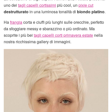
uno dei
tagli capelli cortissimi
più cool, un
pixie cut
destrutturato
in una luminosa tonalità di
biondo platino
.
Ha
frangia
corta e ciuffi più lunghi sulle orecchie, perfetto
da sfoggiare messy e sbarazzino o più ordinato. Ma
scoprite i più bei
tagli capelli corti primavera estate
nella
nostra ricchissima gallery di immagini.