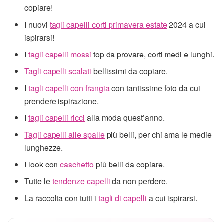
copiare!
I nuovi
tagli capelli corti primavera estate
2024 a cui
ispirarsi!
I
tagli capelli mossi
top da provare, corti medi e lunghi.
Tagli capelli scalati
bellissimi da copiare.
I
tagli capelli con frangia
con tantissime foto da cui
prendere ispirazione.
I
tagli capelli ricci
alla moda quest’anno.
Tagli capelli alle spalle
più belli, per chi ama le medie
lunghezze.
I look con
caschetto
più belli da copiare.
Tutte le
tendenze capelli
da non perdere.
La raccolta con tutti i
tagli di capelli
a cui ispirarsi.