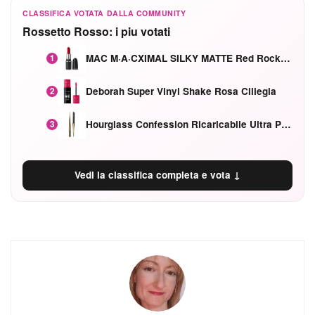
CLASSIFICA VOTATA DALLA COMMUNITY
Rossetto Rosso: i piu votati
MAC M·A·CXIMAL SILKY MATTE Red Rock mat
1
Deborah Super Vinyl Shake Rosa Ciliegia
2
Hourglass Confession Ricaricabile Ultra Preciso Ad Alta Intensità Secretly Classic Red
3
Vedi la classifica completa e vota ↓