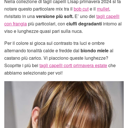
Nella collezione di tagli capelli Lisap primavera 2024 si fa
notare questo particolare mix tra il
bob cut
e il
mullet
,
rivisitato in una
versione più soft.
E’ uno dei
tagli capelli
con frangia
più particolari, con
ciuffi degradanti
intorno al
viso e lunghezze quasi pari sulla nuca.
Per il colore si gioca sul contrasto tra luci e ombre
alternando tonalità calde e fredde dal
biondo miele
al
castano più carico. Vi piacciono queste lunghezze?
Scoprite i più bei
tagli capelli corti primavera estate
che
abbiamo selezionato per voi!