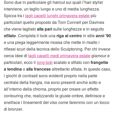
Sono due in particolare gli haircut sui quali l’hair stylist
interviene, un taglio lungo e uno di media lunghezza.
Spicca tra i
tagli capelli lunghi primavera estate
più
particolari quello proposto da Tom Connell per Davines
che viene tagliato
alla pari
sulle lunghezze e in seguito
sfilato
. Completa il look una
riga al centro
in stile
anni ’90
e una piega leggermente mossa che mette in risalto i
riflessi scuri della tecnica dello Sculptoning. Per chi invece
cerca idee di
tagli capelli medi primavera estate
glamour e
particolari, ecco il
long bob
scalato e sfilato con
frangetta
a tendina
o
alla francese
altrettanto sfilata. In questo caso,
i giochi di contrasti sono evidenti proprio nella parte
centrale della frangia, ma sono presenti anche sotto e
all’interno della chioma, proprio per creare un effetto
contouring che, realizzando le giuste ombre, definisce e
snellisce i lineamenti del viso come faremmo con un tocco
di bronzer.