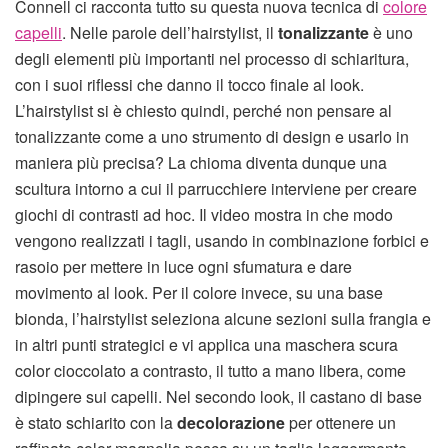
Connell ci racconta tutto su questa nuova tecnica di
colore
capelli
. Nelle parole dell’hairstylist, il
tonalizzante
è uno
degli elementi più importanti nel processo di schiaritura,
con i suoi riflessi che danno il tocco finale al look.
L’hairstylist si è chiesto quindi, perché non pensare al
tonalizzante come a uno strumento di design e usarlo in
maniera più precisa? La chioma diventa dunque una
scultura intorno a cui il parrucchiere interviene per creare
giochi di contrasti ad hoc. Il video mostra in che modo
vengono realizzati i tagli, usando in combinazione forbici e
rasoio per mettere in luce ogni sfumatura e dare
movimento al look. Per il colore invece, su una base
bionda, l’hairstylist seleziona alcune sezioni sulla frangia e
in altri punti strategici e vi applica una maschera scura
color cioccolato a contrasto, il tutto a mano libera, come
dipingere sui capelli. Nel secondo look, il castano di base
è stato schiarito con la
decolorazione
per ottenere un