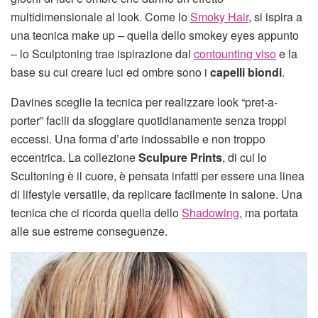
multidimensionale al look. Come lo
Smoky Hair
, si ispira a
una tecnica make up – quella dello smokey eyes appunto
– lo Sculptoning trae ispirazione dal
contounting viso
e la
base su cui creare luci ed ombre sono i
capelli biondi
.
Davines sceglie la tecnica per realizzare look “pret-a-
porter” facili da sfoggiare quotidianamente senza troppi
eccessi. Una forma d’arte indossabile e non troppo
eccentrica. La collezione
Sculpure Prints
, di cui lo
Scultoning è il cuore, è pensata infatti per essere una linea
di lifestyle versatile, da replicare facilmente in salone. Una
tecnica che ci ricorda quella dello
Shadowing
, ma portata
alle sue estreme conseguenze.