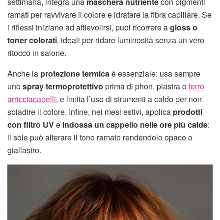
settimana, integra una
maschera nutriente
con pigmenti
ramati per ravvivare il colore e idratare la fibra capillare. Se
i riflessi iniziano ad affievolirsi, puoi ricorrere a
gloss o
toner colorati
, ideali per ridare luminosità senza un vero
ritocco in salone.
Anche la
protezione termica
è essenziale: usa sempre
uno
spray termoprotettivo
prima di phon, piastra o
ferro
arricciacapelli
, e limita l’uso di strumenti a caldo per non
sbiadire il colore. Infine, nei mesi estivi, applica
prodotti
con filtro UV
e
indossa un cappello nelle ore più calde
:
il sole può alterare il tono ramato rendendolo opaco o
giallastro.