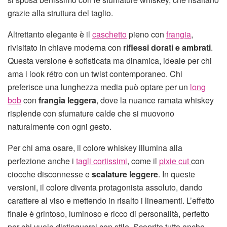
grazie alla struttura del taglio.
Altrettanto elegante è il
caschetto
pieno con
frangia
,
rivisitato in chiave moderna con
riflessi dorati e ambrati
.
Questa versione è sofisticata ma dinamica, ideale per chi
ama i look rétro con un twist contemporaneo. Chi
preferisce una lunghezza media può optare per un
long
bob
con
frangia leggera
, dove la nuance ramata whiskey
risplende con sfumature calde che si muovono
naturalmente con ogni gesto.
Per chi ama osare, il colore whiskey illumina alla
perfezione anche i
tagli cortissimi
, come il
pixie cut
con
ciocche disconnesse e
scalature leggere
. In queste
versioni, il colore diventa protagonista assoluto, dando
carattere al viso e mettendo in risalto i lineamenti. L’effetto
finale è grintoso, luminoso e ricco di personalità, perfetto
per chi vuole distinguersi con stile. Scoprite tutto anche