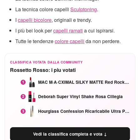
La tecnica colore capelli
Sculptoning
.
I
capelli bicolore
, originali e trendy.
I più bei look per
capelli ramati
a cui ispirarsi.
Tutte le tendenze
colore capelli
da non perdere.
CLASSIFICA VOTATA DALLA COMMUNITY
Rossetto Rosso: i piu votati
MAC M·A·CXIMAL SILKY MATTE Red Rock mat
1
Deborah Super Vinyl Shake Rosa Ciliegia
2
Hourglass Confession Ricaricabile Ultra Preciso Ad Alta Intensità Secretly Classic Red
3
Vedi la classifica completa e vota ↓