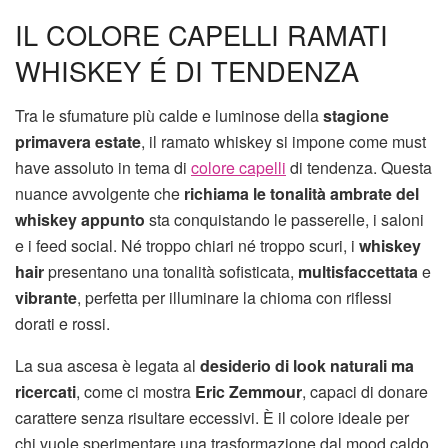
IL COLORE CAPELLI RAMATI
WHISKEY É DI TENDENZA
Tra le sfumature più calde e luminose della
stagione
primavera estate
, il ramato whiskey si impone come must
have assoluto in tema di
colore capelli
di tendenza. Questa
nuance avvolgente che
richiama le tonalità ambrate del
whiskey appunto
sta conquistando le passerelle, i saloni
e i feed social. Né troppo chiari né troppo scuri, i
whiskey
hair
presentano una tonalità sofisticata,
multisfaccettata
e
vibrante
, perfetta per illuminare la chioma con riflessi
dorati e rossi.
La sua ascesa è legata al
desiderio di look naturali ma
ricercati
, come ci mostra
Eric Zemmour
, capaci di donare
carattere senza risultare eccessivi. È il colore ideale per
chi vuole sperimentare una trasformazione dal mood caldo