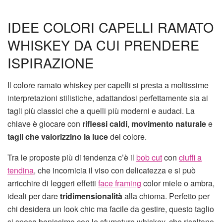
IDEE COLORI CAPELLI RAMATO
WHISKEY DA CUI PRENDERE
ISPIRAZIONE
Il colore ramato whiskey per capelli si presta a moltissime
interpretazioni stilistiche, adattandosi perfettamente sia ai
tagli più classici che a quelli più moderni e audaci. La
chiave è giocare con
riflessi caldi
,
movimento naturale
e
tagli che valorizzino la luce
del colore.
Tra le proposte più di tendenza c’è il
bob cut
con
ciuffi a
tendina
, che incornicia il viso con delicatezza e si può
arricchire di leggeri effetti
face framing
color miele o ambra,
ideali per dare
tridimensionalità
alla chioma. Perfetto per
chi desidera un look chic ma facile da gestire, questo taglio
si sposa benissimo con le sfumature whiskey, che risaltano