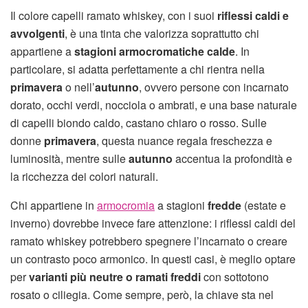
Il colore capelli ramato whiskey, con i suoi
riflessi caldi e
avvolgenti
, è una tinta che valorizza soprattutto chi
appartiene a
stagioni armocromatiche
calde
. In
particolare, si adatta perfettamente a chi rientra nella
primavera
o nell’
autunno
, ovvero persone con incarnato
dorato, occhi verdi, nocciola o ambrati, e una base naturale
di capelli biondo caldo, castano chiaro o rosso. Sulle
donne
primavera
, questa nuance regala freschezza e
luminosità, mentre sulle
autunno
accentua la profondità e
la ricchezza dei colori naturali.
Chi appartiene in
armocromia
a stagioni
fredde
(estate e
inverno) dovrebbe invece fare attenzione: i riflessi caldi del
ramato whiskey potrebbero spegnere l’incarnato o creare
un contrasto poco armonico. In questi casi, è meglio optare
per
varianti più neutre o ramati freddi
con sottotono
rosato o ciliegia. Come sempre, però, la chiave sta nel