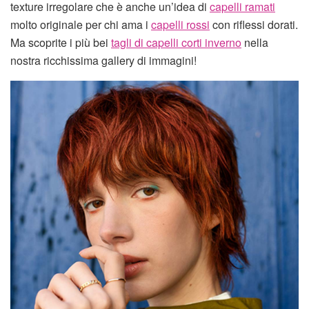
texture irregolare che è anche un’idea di
capelli ramati
molto originale per chi ama i
capelli rossi
con riflessi dorati.
Ma scoprite i più bei
tagli di capelli corti inverno
nella
nostra ricchissima gallery di immagini!