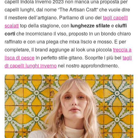
capelli Indola inverno 2023 non manca una proposta per
capelli lunghi, dal nome “The Artisan Craft” che vuole dire
il mestiere dell’artigiano. Parliamo di uno dei
tagli capelli
scalati
top della stagione, con
lunghezze sfilate
e
ciuffi
corti
che incorniciano il viso, proposto in un biondo chiaro
raffinato e con una piega che mixa liscio e mosso. E per
completare, il brand aggiunge al look una piccola
treccia a
lisca di pesce
in perfetto stile gitano. Scoprite i più bei
tagli
di capelli lunghi inverno
nel nostro approfondimento.