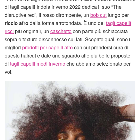
di tagli capelli Indola inverno 2022 dedica il suo “The
disruptive red”, il rosso dirompente, un
bob cut
lungo per
riccio afro
dalla forma arrotondata. È uno dei
tagli capelli
ricci
più originali, un
caschetto
con parte più schiacciata
sopra e texture disconnesse sui lati. Scoprite quali sono i
migliori
prodotti per capelli afro
con cui prendersi cura di
questo haircut e date uno sguardo alle più belle proposte
di
tagli capelli medi inverno
che abbiamo selezionato per
voi.