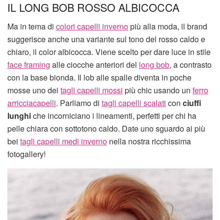
IL LONG BOB ROSSO ALBICOCCA
Ma in tema di
colori capelli inverno
più alla moda, il brand
suggerisce anche una variante sul tono del rosso caldo e
chiaro, il color albicocca. Viene scelto per dare luce in stile
face framing
alle ciocche anteriori del
long bob
, a contrasto
con la base bionda. Il lob alle spalle diventa in poche
mosse uno dei
tagli capelli mossi
più chic usando un
ferro
arricciacapelli
. Parliamo di
tagli capelli scalati
con
ciuffi
lunghi
che incorniciano i lineamenti, perfetti per chi ha
pelle chiara con sottotono caldo. Date uno sguardo ai più
bei
tagli capelli medi inverno
nella nostra ricchissima
fotogallery!