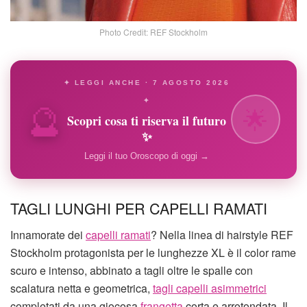
Photo Credit: REF Stockholm
✦ LEGGI ANCHE · 7 AGOSTO 2026
🔮
✦
🌟
Scopri cosa ti riserva il futuro
✨
Leggi il tuo Oroscopo di oggi →
TAGLI LUNGHI PER CAPELLI RAMATI
Innamorate dei
capelli ramati
? Nella linea di hairstyle REF
Stockholm protagonista per le lunghezze XL è il color rame
scuro e intenso, abbinato a tagli oltre le spalle con
scalatura netta e geometrica,
tagli capelli asimmetrici
completati da una giocosa
frangetta
corta e arrotondata. Il