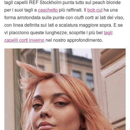
tagli capelli REF Stockholm punta tutto sul peach blonde
per i suoi tagli a
caschetto
più raffinati. Il
bob cut
ha una
forma arrotondata sulle punte con ciuffi corti ai lati del viso,
con linea definita sui lati e scalatura maggiore sopra. E se
vi piacciono queste lunghezze, scoprite i più bei
tagli
capelli corti inverno
nel nostro approfondimento.