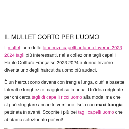
IL MULLET CORTO PER L’UOMO
Il
mullet
, una delle
tendenze capelli autunno inverno 2023
2024 tagli
più interessanti, nella collezione tagli capelli
Haute Coiffure Française 2023 2024 autunno inverno
diventa uno degli haircut da uomo più audaci.
È un haircut corto davanti con frangia lunga, ciuffi a basette
laterali e lunghezze maggiori sulla nuca. Un’idea originale
per chi cerca
tagli di capelli ricci uomo
alla moda, ma che
si può sfoggiare anche in versione liscia con
maxi frangia
pettinata in avanti. Scoprite i più bei
tagli capelli uomo
che
abbiamo selezionato per voi!