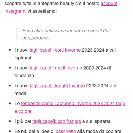
scoprire tutte le anteprime beauty c’è il nostro
account
Instagram
, vi aspettiamo!
Ecco altre bellissime tendenze capelli da
non perdere:
I nuovi
tagli capelli corti inverno
2023 2024 a cui
ispirarsi.
I nuovi
tagli capelli medi inverno
2023 2024 di
tendenza.
I nuovi
tagli capelli lunghi inverno
2023 2024 alla
moda.
Le
tendenze capelli autunno inverno 2023 2024 tagli
e colore
.
I più bei
tagli capelli con frangia
a cui ispirarsi.
Le più belle idee di
caschetto
alla moda da copiare.