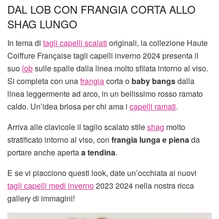
DAL LOB CON FRANGIA CORTA ALLO
SHAG LUNGO
In tema di
tagli capelli scalati
originali, la collezione Haute
Coiffure Française tagli capelli inverno 2024 presenta il
suo
lob
sulle spalle dalla linea molto sfilata intorno al viso.
Si completa con una
frangia
corta o
baby bangs
dalla
linea leggermente ad arco, in un bellissimo rosso ramato
caldo. Un’idea briosa per chi ama i
capelli ramati
.
Arriva alle clavicole il taglio scalato stile
shag
molto
stratificato intorno al viso, con
frangia lunga e piena
da
portare anche aperta
a tendina
.
E se vi piacciono questi look, date un’occhiata ai nuovi
tagli capelli medi inverno
2023 2024 nella nostra ricca
gallery di immagini!