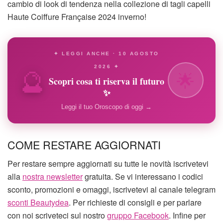
cambio di look di tendenza nella collezione di tagli capelli
Haute Coiffure Française 2024 inverno!
✦ LEGGI ANCHE · 10 AGOSTO
🔮
2026 ✦
🌟
Scopri cosa ti riserva il futuro
✨
Leggi il tuo Oroscopo di oggi →
COME RESTARE AGGIORNATI
Per restare sempre aggiornati su tutte le novità iscrivetevi
alla
nostra newsletter
gratuita. Se vi interessano i codici
sconto, promozioni e omaggi, iscrivetevi al canale telegram
sconti Beautydea
. Per richieste di consigli e per parlare
con noi scriveteci sul nostro
gruppo Facebook
. Infine per