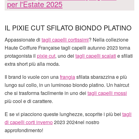
per l'Estate 2025
IL PIXIE CUT SFILATO BIONDO PLATINO
Appassionate di
tagli capelli cortissimi
? Nella collezione
Haute Coiffure Française tagli capelli autunno 2023 torna
protagonista il
pixie cut
, uno dei
tagli capelli scalati
e sfilati
extra short più alla moda.
Il brand lo vuole con una
frangia
sfilata sbarazzina e più
lungo sul collo, in un luminoso biondo platino. Un haircut
che si trasforma facilmente in uno dei
tagli capelli mossi
più cool e di carattere.
E se vi piacciono queste lunghezze, scoprite i più bei
tagli
di capelli corti inverno
2023 2024nel nostro
approfondimento!