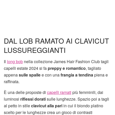
DAL LOB RAMATO AI CLAVICUT
LUSSUREGGIANTI
Il
long bob
nella collezione James Hair Fashion Club tagli
capelli estate 2024 si fa
preppy e romantico
, tagliato
appena
sulle spalle
e con una
frangia a tendina
piena e
raffinata.
È una delle proposte di
capelli ramati
più femminili, dai
luminosi
riflessi dorati
sulle lunghezze. Spazio poi a tagli
al petto in stile
clavicut alla pari
in cui il biondo platino
scelto per le lunghezze crea un gioco di contrasti