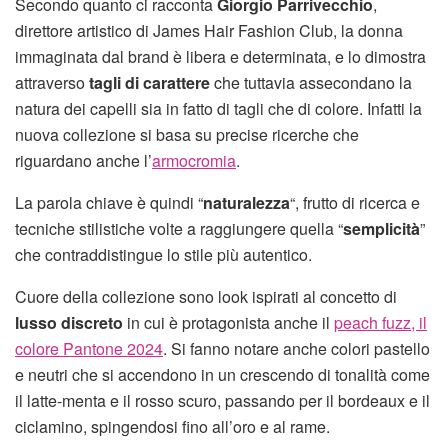
Secondo quanto ci racconta
Giorgio Parrivecchio
,
direttore artistico di James Hair Fashion Club, la donna
immaginata dal brand è libera e determinata, e lo dimostra
attraverso
tagli di carattere
che tuttavia assecondano la
natura dei capelli sia in fatto di tagli che di colore. Infatti la
nuova collezione si basa su precise ricerche che
riguardano anche l’
armocromia
.
La parola chiave è quindi “
naturalezza
“, frutto di ricerca e
tecniche stilistiche volte a raggiungere quella “
semplicità
”
che contraddistingue lo stile più autentico.
Cuore della collezione sono look ispirati al concetto di
lusso discreto
in cui è protagonista anche il
peach fuzz, il
colore Pantone 2024
. Si fanno notare anche colori pastello
e neutri che si accendono in un crescendo di tonalità come
il latte-menta e il rosso scuro, passando per il bordeaux e il
ciclamino, spingendosi fino all’oro e al rame.