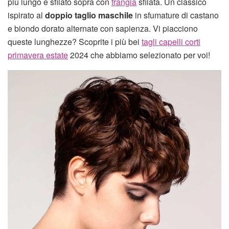
più lungo e sfilato sopra con
frangia
sfilata. Un classico
ispirato al
doppio taglio maschile
in sfumature di castano
e biondo dorato alternate con sapienza. Vi piacciono
queste lunghezze? Scoprite i più bei
tagli capelli corti
primavera estate
2024 che abbiamo selezionato per voi!