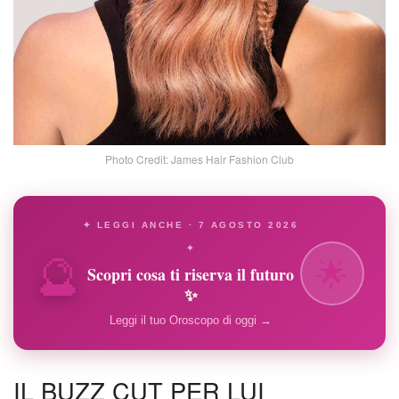
Photo Credit: James Hair Fashion Club
✦ LEGGI ANCHE · 7 AGOSTO 2026
🔮
✦
🌟
Scopri cosa ti riserva il futuro
✨
Leggi il tuo Oroscopo di oggi →
IL BUZZ CUT PER LUI