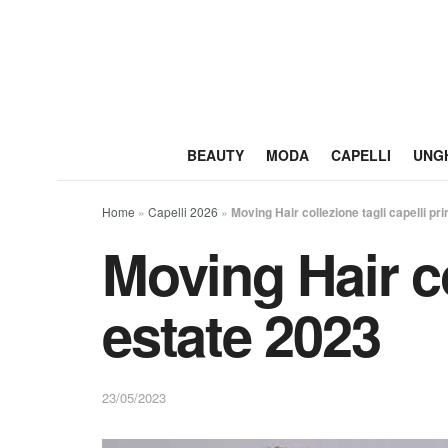
BEAUTY
MODA
CAPELLI
UNG
Home
»
Capelli 2026
»
Moving Hair collezione tagli capelli p
Moving Hair co
estate 2023
23/05/2023