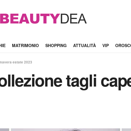
HIE
MATRIMONIO
SHOPPING
ATTUALITÀ
VIP
OROSC
rimavera estate 2023
llezione tagli cap