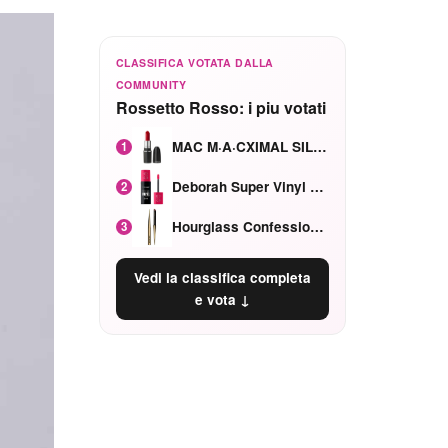
CLASSIFICA VOTATA DALLA
COMMUNITY
Rossetto Rosso: i piu votati
MAC M·A·CXIMAL SILKY MATTE Red Rock mat
1
Deborah Super Vinyl Shake Rosa Ciliegia
2
Hourglass Confession Ricaricabile Ultra Preciso Ad Alta Intensità Secretly Classic Red
3
Vedi la classifica completa
e vota ↓