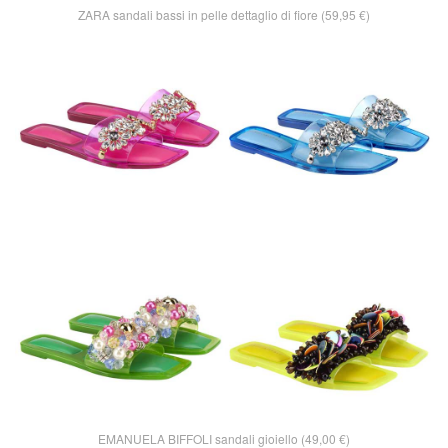
ZARA sandali bassi in pelle dettaglio di fiore (59,95 €)
EMANUELA BIFFOLI sandali gioiello (49,00 €)