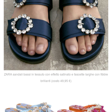
ZARA sandali bassi in tessuto con effetto satinato e fascette larghe con fibbie
brillanti (costo 49,95 €)