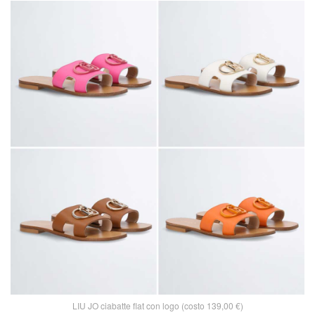
LIU JO ciabatte flat con logo (costo 139,00 €)