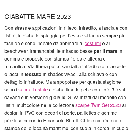
CIABATTE MARE 2023
Con strass e applicazioni in rilievo, infradito, a fascia e con
listini, le ciabatte spiaggia per l’estate si fanno sempre più
fashion e sono l’ideale da abbinare ai
costumi
e al
beachwear. Immancabili le infradito basse
per il mare
in
gomma e proposte con stampa floreale allegra e
romantica. Via libera poi ai sandali a infradito con fascette
e lacci
in tessuto
in shades vivaci, alla schiava o con
dettaglio infralluce. Ma a spopolare per questa stagione
sono i
sandali estate
a ciabattina. In pelle con fiore 3D sul
davanti e in versione
gioiello
. Si va infatti dal modello con
listini multicolore nella collezione
scarpe Twin Set 2023
ai
design in PVC con decori di perle, paillettes e gemme
preziose secondo Emanuele Biffoli. Chic e colorate con
stampa delle località marittime, con suola in corda, in cuoio