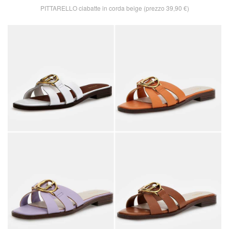
PITTARELLO ciabatte in corda beige (prezzo 39,90 €)