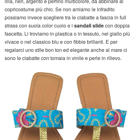
lilla, neri, argento e perfino multicolore, da abbinare ai
copricostume più chic. Se non amiamo le infradito
possiamo invece scegliere tra le ciabatte a fascia in full
strass con suola color cuoio e i
sandali slide
con doppia
fascetta. Li troviamo in plastica o in tessuto, nel giallo più
vivace o nel classico blu e con fibbie brillanti. E per
regalarci uno stile bon ton ed elegante anche al mare ci
sono le ciabatte con tomaia in vinile e perle in rilievo.