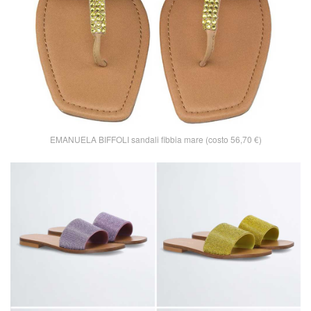
EMANUELA BIFFOLI sandali fibbia mare (costo 56,70 €)