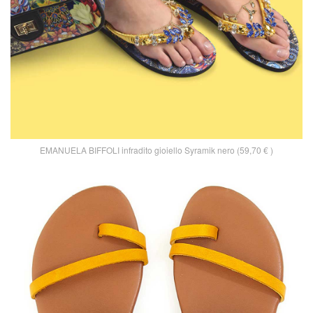
EMANUELA BIFFOLI infradito gioiello Syramik nero (59,70 € )