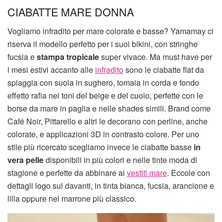
CIABATTE MARE DONNA
Vogliamo infradito per mare colorate e basse? Yamamay ci
riserva il modello perfetto per i suoi bikini, con stringhe
fucsia e
stampa tropicale
super vivace. Ma must have per
i mesi estivi accanto alle
infradito
sono le ciabatte flat da
spiaggia con suola in sughero, tomaia in corda e fondo
effetto rafia nei toni del beige e del cuoio, perfette con le
borse da mare in paglia e nelle shades simili. Brand come
Café Noir, Pittarello e altri le decorano con perline, anche
colorate, e applicazioni 3D in contrasto colore. Per uno
stile più ricercato scegliamo invece le ciabatte basse
in
vera pelle
disponibili in più colori e nelle tinte moda di
stagione e perfette da abbinare ai
vestiti mare
. Eccole con
dettagli logo sul davanti, in tinta bianca, fucsia, arancione e
lilla oppure nel marrone più classico.