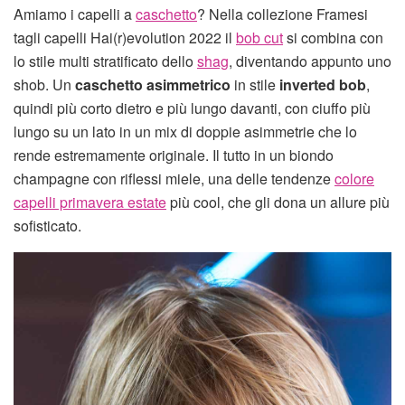
Amiamo i capelli a
caschetto
? Nella collezione Framesi
tagli capelli Hai(r)evolution 2022 il
bob cut
si combina con
lo stile multi stratificato dello
shag
, diventando appunto uno
shob. Un
caschetto asimmetrico
in stile
inverted bob
,
quindi più corto dietro e più lungo davanti, con ciuffo più
lungo su un lato in un mix di doppie asimmetrie che lo
rende estremamente originale. Il tutto in un biondo
champagne con riflessi miele, una delle tendenze
colore
capelli primavera estate
più cool, che gli dona un allure più
sofisticato.