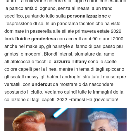
futuro. La collezione celebra stili, tagli e colori che esaltano
la particolarità di ognuno, senza allinearsi a un trend
specifico, puntando tutto sulla
personalizzazione
e
l’espressione di sé. In un panorama fashion che ha visto
dominare in passerella alle sfilate primavera estate 2022
look fluidi e genderless
con accenti anni 90 e anni 2000
anche nel make up, gli hairstyle si fanno di pari passo più
grintosi e moderni. Biondi intensi, sfumature dal rame
all’albicocca e tocchi di
azzurro Tiffany
sono le scelte
colore capelli per la linea, mentre in tema di tagli spiccano
gli scalati messy, gli haircut androgini strutturati ma sempre
versatili, con
undercut
da mostrare o da nascondere
spostando il ciuffo. Vediamo quindi tutte le immagini della
collezione di tagli capelli 2022 Framesi Hai(r)evolution!