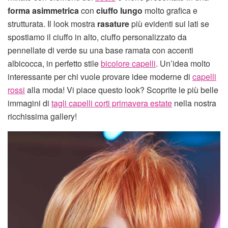
forma asimmetrica
con
ciuffo lungo
molto grafica e
strutturata. Il look mostra
rasature
più evidenti sui lati se
spostiamo il ciuffo in alto, ciuffo personalizzato da
pennellate di verde su una base ramata con accenti
albicocca, in perfetto stile
bicolore capelli
. Un’idea molto
interessante per chi vuole provare idee moderne di
capelli
rossi
alla moda! Vi piace questo look? Scoprite le più belle
immagini di
tagli capelli corti primavera estate
nella nostra
ricchissima gallery!