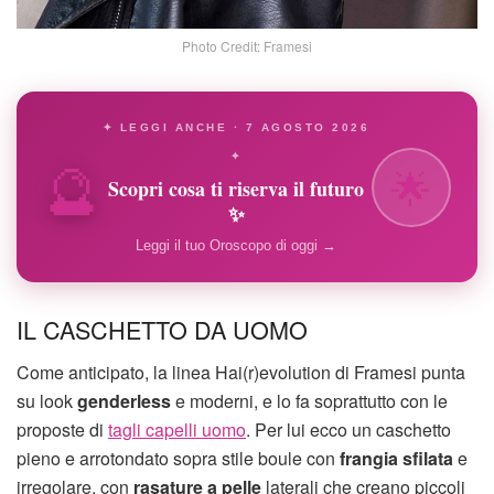
Photo Credit: Framesi
✦ LEGGI ANCHE · 7 AGOSTO 2026
🔮
✦
🌟
Scopri cosa ti riserva il futuro
✨
Leggi il tuo Oroscopo di oggi →
IL CASCHETTO DA UOMO
Come anticipato, la linea Hai(r)evolution di Framesi punta
su look
genderless
e moderni, e lo fa soprattutto con le
proposte di
tagli capelli uomo
. Per lui ecco un caschetto
pieno e arrotondato sopra stile boule con
frangia sfilata
e
irregolare, con
rasature a pelle
laterali che creano piccoli