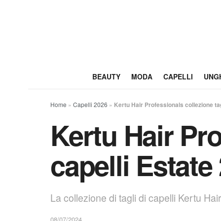
BEAUTY
MODA
CAPELLI
UNG
Home
»
Capelli 2026
»
Kertu Hair Professionals collezione tag
Kertu Hair Pro
capelli Estate
La collezione di tagli di capelli Kertu H
08/07/2024