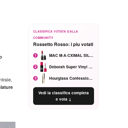
CLASSIFICA VOTATA DALLA
COMMUNITY
Rossetto Rosso: i piu votati
MAC M·A·CXIMAL SILKY MATTE Red Rock mat
1
o
Deborah Super Vinyl Shake Rosa Ciliegia
2
Hourglass Confession Ricaricabile Ultra Preciso Ad Alta Intensità Secretly Classic Red
3
trale,
lature
Vedi la classifica completa
e vota ↓