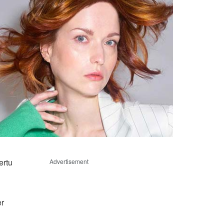
ertu
Advertisement
er