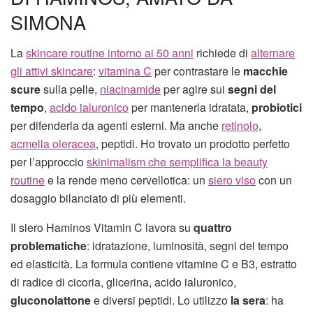
SIMONA
La
skincare routine intorno ai 50 anni
richiede di
alternare
gli attivi skincare
:
vitamina C
per contrastare le
macchie
scure
sulla pelle,
niacinamide
per agire sui
segni del
tempo
,
acido ialuronico
per mantenerla idratata,
probiotici
per difenderla da agenti esterni. Ma anche
retinolo
,
acmella oleracea
, peptidi. Ho trovato un prodotto perfetto
per l’approccio
skinimalism che semplifica la beauty
routine
e la rende meno cervellotica: un
siero viso
con un
dosaggio bilanciato di più elementi.
Il siero Haminos Vitamin C lavora su
quattro
problematiche
: idratazione, luminosità, segni del tempo
ed elasticità. La formula contiene vitamine C e B3, estratto
di radice di cicoria, glicerina, acido ialuronico,
gluconolattone
e diversi peptidi. Lo utilizzo
la sera
: ha