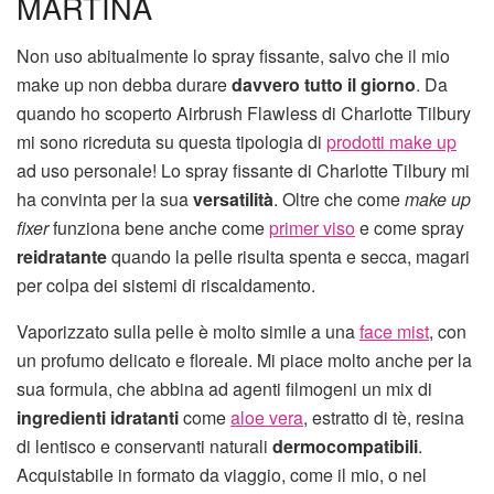
MARTINA
Non uso abitualmente lo spray fissante, salvo che il mio
make up non debba durare
davvero tutto il giorno
. Da
quando ho scoperto Airbrush Flawless di Charlotte Tilbury
mi sono ricreduta su questa tipologia di
prodotti make up
ad uso personale! Lo spray fissante di Charlotte Tilbury mi
ha convinta per la sua
versatilità
. Oltre che come
make up
fixer
funziona bene anche come
primer viso
e come spray
reidratante
quando la pelle risulta spenta e secca, magari
per colpa dei sistemi di riscaldamento.
Vaporizzato sulla pelle è molto simile a una
face mist
, con
un profumo delicato e floreale. Mi piace molto anche per la
sua formula, che abbina ad agenti filmogeni un mix di
ingredienti idratanti
come
aloe vera
, estratto di tè, resina
di lentisco e conservanti naturali
dermocompatibili
.
Acquistabile in formato da viaggio, come il mio, o nel