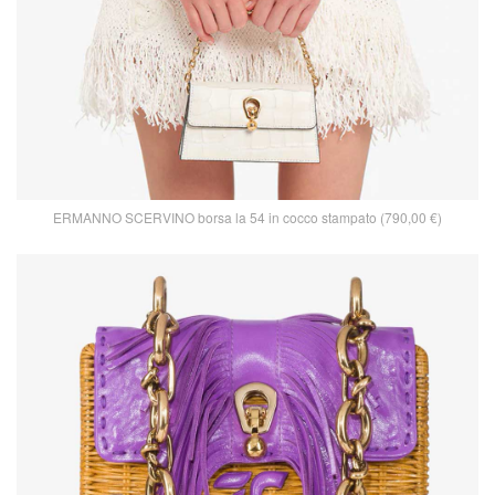
ERMANNO SCERVINO borsa la 54 in cocco stampato (790,00 €)