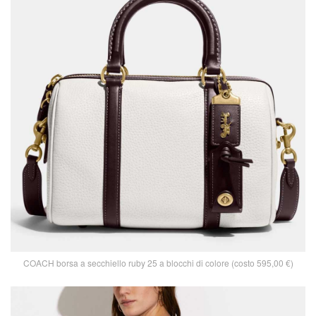
COACH borsa a secchiello ruby 25 a blocchi di colore (costo 595,00 €)