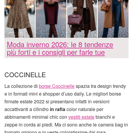
Moda inverno 2026: le 8 tendenze
più forti e i consigli per farle tue
COCCINELLE
La collezione di
borse Coccinelle
spazia tra design trendy
e in formati mini e shopper d’uso daily. Le migliori borse
firmate estate 2022 si presentano infatti in versioni
accattivanti a cilindro
in rafia
color naturale per
abbinamenti minimal chic con
vestiti estate
bianchi e
zeppe in corda ai piedi. Ma ci sono anche le camera bag in
formato mignon e in veste coloratissime dal rosa