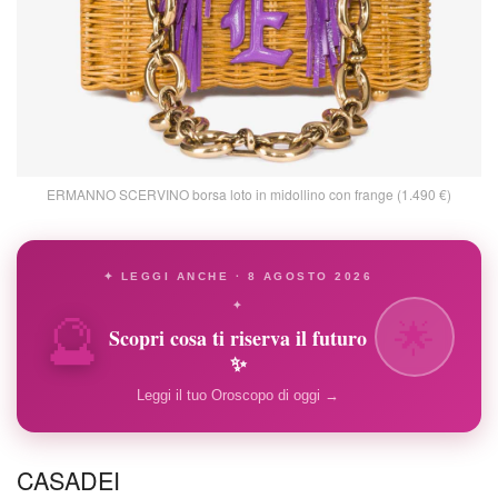
ERMANNO SCERVINO borsa loto in midollino con frange (1.490 €)
✦ LEGGI ANCHE · 8 AGOSTO 2026
🔮
✦
🌟
Scopri cosa ti riserva il futuro
✨
Leggi il tuo Oroscopo di oggi →
CASADEI