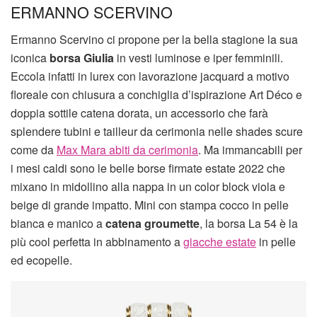
ERMANNO SCERVINO
Ermanno Scervino ci propone per la bella stagione la sua
iconica
borsa Giulia
in vesti luminose e iper femminili.
Eccola infatti in lurex con lavorazione jacquard a motivo
floreale con chiusura a conchiglia d’ispirazione Art Déco e
doppia sottile catena dorata, un accessorio che farà
splendere tubini e tailleur da cerimonia nelle shades scure
come da
Max Mara abiti da cerimonia
. Ma immancabili per
i mesi caldi sono le belle borse firmate estate 2022 che
mixano in midollino alla nappa in un color block viola e
beige di grande impatto. Mini con stampa cocco in pelle
bianca e manico a
catena groumette
, la borsa La 54 è la
più cool perfetta in abbinamento a
giacche estate
in pelle
ed ecopelle.